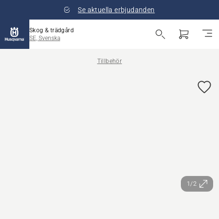
Se aktuella erbjudanden
Skog & trädgård
SE, Svenska
Tillbehör
1/2