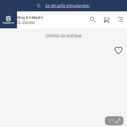
Se aktuella erbjudanden
Skog & trädgård
SE, Svenska
Tillbehör till jordfräsar
1/1