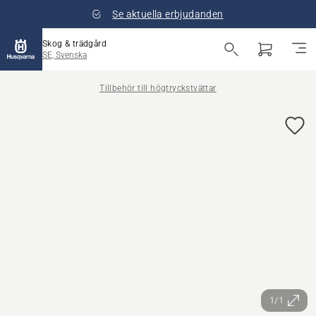
Se aktuella erbjudanden
Skog & trädgård
SE, Svenska
Tillbehör till högtryckstvättar
1/1