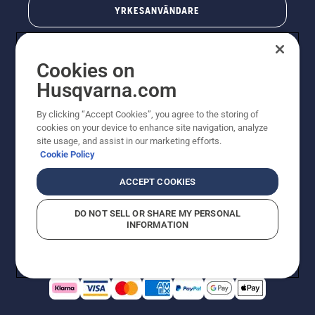
YRKESANVÄNDARE
Cookies on
Husqvarna.com
By clicking “Accept Cookies”, you agree to the storing of
cookies on your device to enhance site navigation, analyze
site usage, and assist in our marketing efforts.
Cookie Policy
© Husqvarna AB (publ). All rights reserved. Priserna
som visas är rekommenderade cirkapriser. Alla angivna
ACCEPT COOKIES
priser är rekommenderade försäljningspriser (inkl.
moms) om inte produkten är tillgänglig för direkt köp.
DO NOT SELL OR SHARE MY PERSONAL
Cookiepolicy
Användningsvillkor
Sekretessmeddelande
INFORMATION
Företagsinformation
Rapportera misstänkta överträdelser