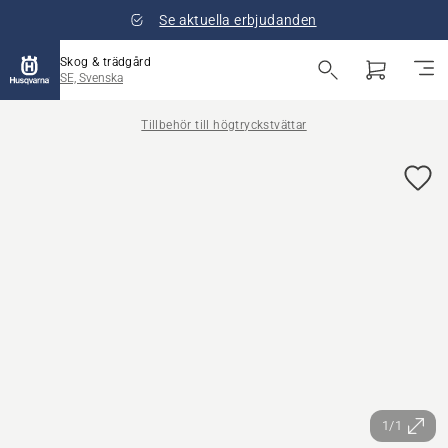
Se aktuella erbjudanden
Skog & trädgård
SE, Svenska
Tillbehör till högtryckstvättar
1/1