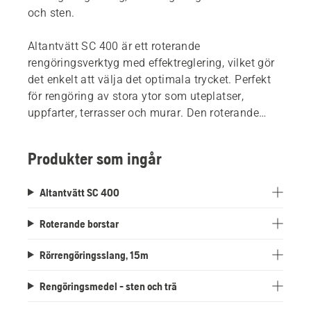
och sten.
Altantvätt SC 400 är ett roterande
rengöringsverktyg med effektreglering, vilket gör
det enkelt att välja det optimala trycket. Perfekt
för rengöring av stora ytor som uteplatser,
uppfarter, terrasser och murar. Den roterande
borstsatsen har tre olika borstar som kan
monteras för mjuka, hårda och svåråtkomliga
Produkter som ingår
ytor. Den har en inbyggd tank för
rengöringsmedel som ger den perfekta
Altantvätt SC 400
doseringen. Rengöringsmedlet för trä och sten är
perfekt anpassat för trottoarer, tegel och trä.
Roterande borstar
Rengöringsslangen 15m är perfekt när du rengör
rör, igensatta avlopp eller takrännor.
Rörrengöringsslang, 15m
Rengöringsmedel - sten och trä