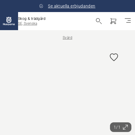
Se aktuella erbjudanden
Skog & trädgård
SE, Svenska
Svärd
1/1