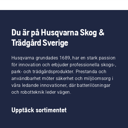
grundläggande
krav på
rekommendationer
sin
kan du
utrustning.
enkelt
förhindra
osäkra
Du är på Husqvarna Skog &
situationer
Trädgård Sverige
och
fokusera
på själva
jobbet.
Husqvarna grundades 1689, har en stark passion
för innovation och erbjuder professionella skogs-,
park- och trädgårdsprodukter. Prestanda och
användbarhet möter säkerhet och miljöomsorg i
våra ledande innovationer, där batterilösningar
och robotteknik leder vägen.
Upptäck sortimentet