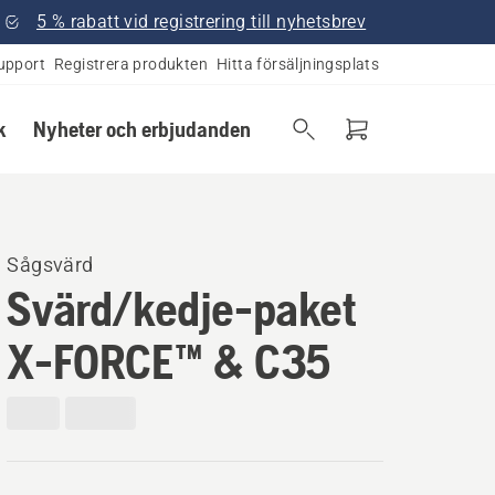
5 % rabatt vid registrering till nyhetsbrev
upport
Registrera produkten
Hitta försäljningsplats
k
Nyheter och erbjudanden
Sågsvärd
Svärd/kedje-paket
X-FORCE™ & C35