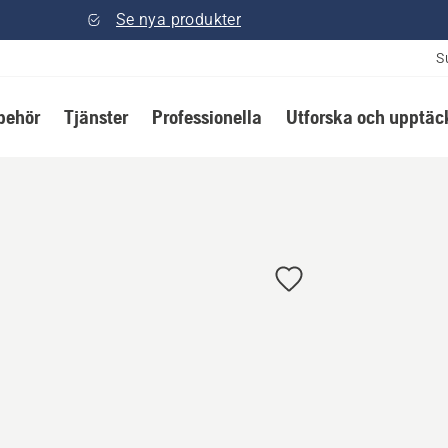
Se nya produkter
S
lbehör
Tjänster
Professionella
Utforska och upptäc