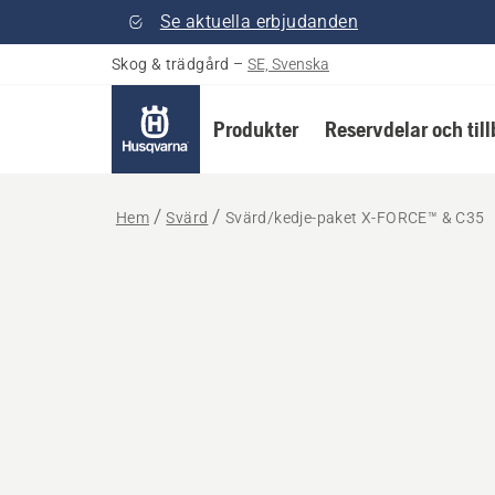
Se aktuella erbjudanden
Skog & trädgård
–
SE, Svenska
Produkter
Reservdelar och til
Hem
Svärd
Svärd/kedje-paket X-FORCE™ & C35