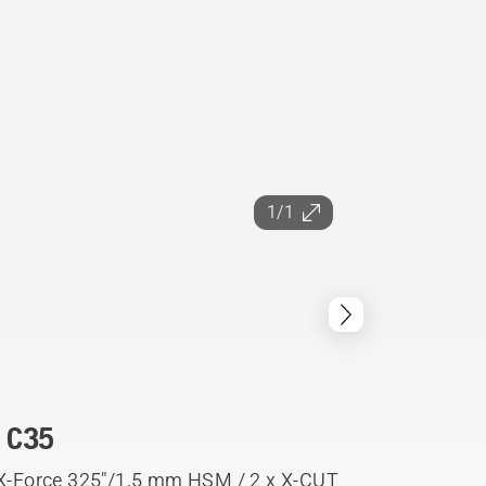
1/1
 C35
; X-Force 325"/1,5 mm HSM / 2 x X-CUT