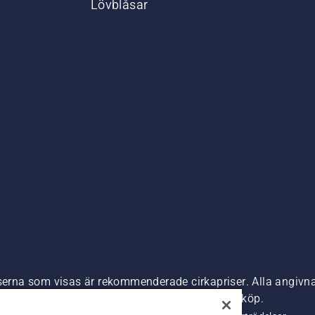
Lövblåsar
,
iserna som visas är rekommenderade cirkapriser. Alla angivna
s) om inte produkten är tillgänglig för direkt köp.