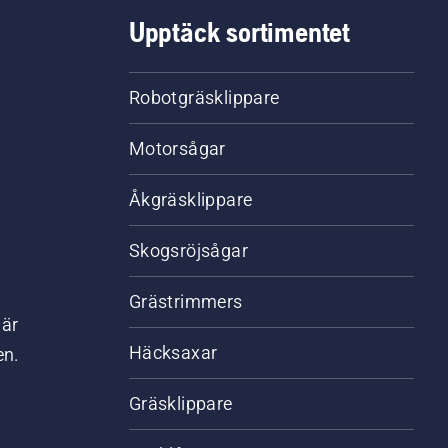
Upptäck sortimentet
Robotgräsklippare
Motorsågar
Åkgräsklippare
Skogsröjsågar
Grästrimmers
där
Häcksaxar
en.
Gräsklippare