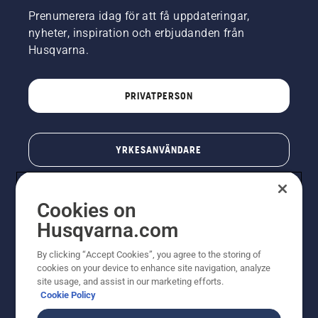
Prenumerera idag för att få uppdateringar,
nyheter, inspiration och erbjudanden från
Husqvarna.
PRIVATPERSON
YRKESANVÄNDARE
Cookies on
Husqvarna.com
By clicking “Accept Cookies”, you agree to the storing of
cookies on your device to enhance site navigation, analyze
site usage, and assist in our marketing efforts.
Cookie Policy
© Husqvarna AB (publ). All rights reserved. Priserna
som visas är rekommenderade cirkapriser. Alla angivna