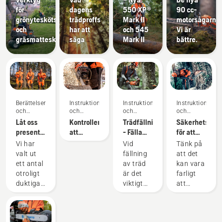
för
dagens
550 XP®
90 cc-
grönyteskötsel
trädproffs
Mark II
motorsågarna.
och
har att
och 545
Vi är
gräsmatteskötsel
säga
Mark II
bättre.
Berättelser
Instruktioner
Instruktioner
Instruktioner
och
och
och
och
inspiration
guider
guider
guider
Låt oss
Kontrollera
Trädfällning
Säkerhetskra
presentera
att
- Fälla
för att
Husqvarnas
kedjesmörjningen
träd
använda
Vi har
Vid
Tänk på
H-Team
fungerar
framgångsrikt
motorsåg
valt ut
fällning
att det
– våra
på din
med 6
ett antal
av träd
kan vara
mest
motorsåg
steg
otroligt
är det
farligt
krävande
duktiga
viktigt
att
användare
och
att ha
använda
respekterade
rätt
en
ambassadörer
arbetsteknik.
motorsåg.