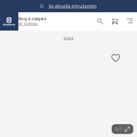
Se aktuella erbjudanden
Skog & trädgård
SE, Svenska
Svärd
1/1