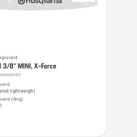
ågssvärd
 3/8" MINI, X-Force
ion
ecensioner)
svärd
ted lightweight
svärd (lång)
l