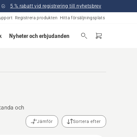
5 % rabatt vid registrering till nyhetsbrev
upport
Registrera produkten
Hitta försäljningsplats
k
Nyheter och erbjudanden
standa och
Jämför
Sortera efter