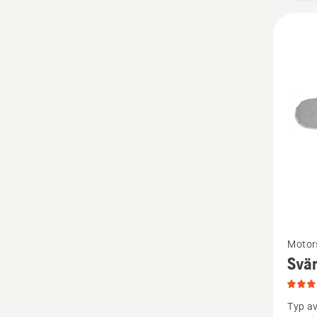
Se
Motor
mer
Svär
informa
om
Typ a
Svärd