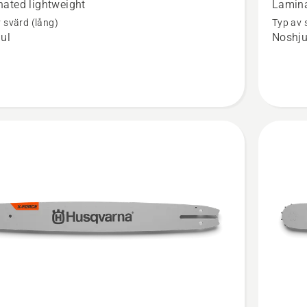
ated lightweight
Lamina
.325",
 svärd (lång)
Typ av 
ul
Noshju
X-
Force
tbetyg