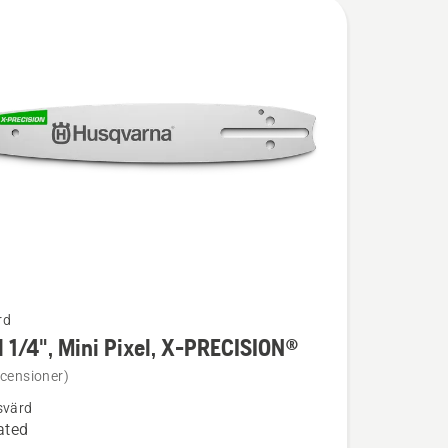
rd
 1/4", Mini Pixel, X-PRECISION®
ion
ecensioner)
svärd
ated