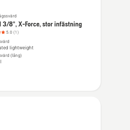
ågssvärd
 3/8", X-Force, stor infästning
ion
5.0
(1)
svärd
ted lightweight
svärd (lång)
l
ng,
betyg