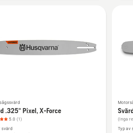
Se
sågssvärd
Motors
mer
d .325" Pixel, X-Force
Svärd
tion
informat
5.0
(1)
(Inga r
om
v svärd
Typ av 
Svärd