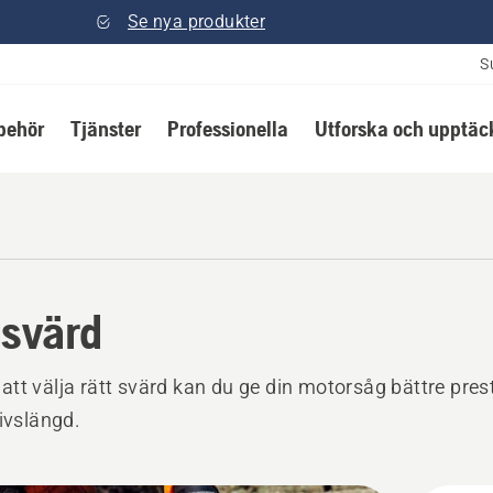
Se nya produkter
S
lbehör
Tjänster
Professionella
Utforska och upptäc
svärd
tt välja rätt svärd kan du ge din motorsåg bättre pre
livslängd.