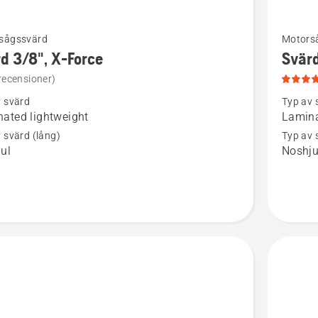
Se
sågssvärd
Motors
mer
d 3/8", X-Force
Svärd
tion
informat
recensioner)
om
v svärd
Typ av 
Svärd
ated lightweight
Lamina
3/8",
 svärd (lång)
Typ av 
ul
Noshju
X-
Force,
stor
infästni
produkt
5
av
5