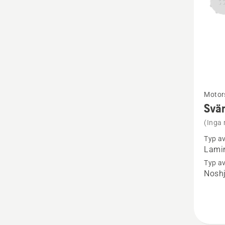
Se
Motor
mer
Svär
informa
(Inga 
om
Typ a
Svärd
Lamin
3/8"
Typ av
Noshj
MINI,
X-
Force