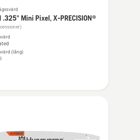
ågssvärd
 .325" Mini Pixel, X-PRECISION®
ion
ecensioner)
svärd
ated
svärd (lång)
l
ION®