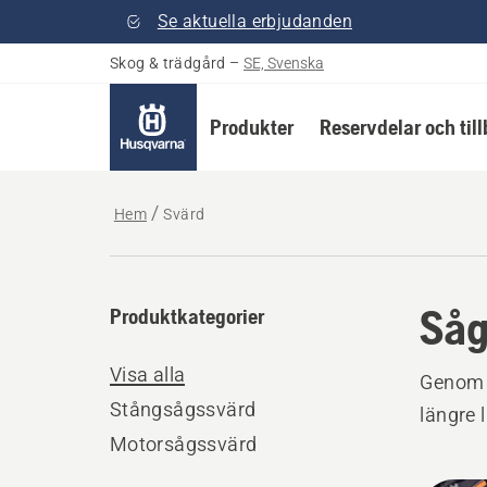
Se aktuella erbjudanden
Skog & trädgård
–
SE, Svenska
Produkter
Reservdelar och til
Hem
Svärd
Såg
Produktkategorier
Visa alla
Genom a
Stångsågssvärd
längre 
Motorsågssvärd