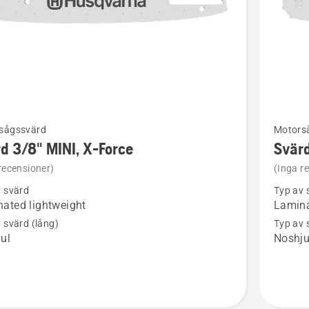
Se
sågssvärd
Motors
mer
d 3/8" MINI, X-Force
Svärd
tion
informat
recensioner)
(Inga r
om
v svärd
Typ av 
Svärd
ated lightweight
Lamina
3/8"
 svärd (lång)
Typ av 
ul
Noshju
MINI,
X-
Force