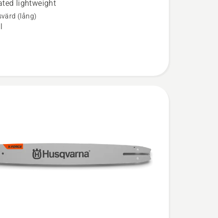
ted lightweight
svärd (lång)
l