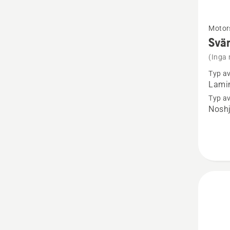
Se
Motor
mer
Svär
informa
(Inga 
om
Typ a
Svärd
Lamin
3/8",
Typ av
Noshj
X-
Force