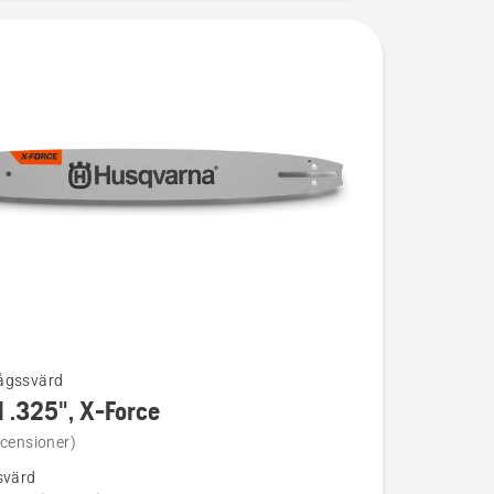
ågssvärd
 .325", X-Force
ion
ecensioner)
svärd