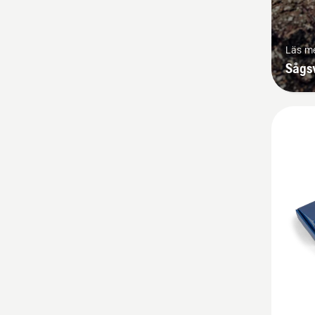
Läs m
Sågs