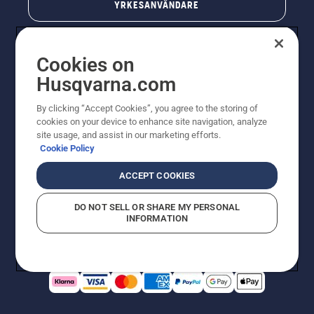
YRKESANVÄNDARE
Cookies on
Husqvarna.com
By clicking “Accept Cookies”, you agree to the storing of
cookies on your device to enhance site navigation, analyze
site usage, and assist in our marketing efforts.
Cookie Policy
© Husqvarna AB (publ). All rights reserved. Priserna
som visas är rekommenderade cirkapriser. Alla angivna
ACCEPT COOKIES
priser är rekommenderade försäljningspriser (inkl.
moms) om inte produkten är tillgänglig för direkt köp.
DO NOT SELL OR SHARE MY PERSONAL
Cookiepolicy
Användningsvillkor
Sekretessmeddelande
INFORMATION
Företagsinformation
Rapportera misstänkta överträdelser