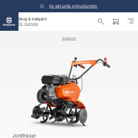
Se aktuella erbjudanden
Skog & trädgård
SE, Svenska
Support
Jordfräsar