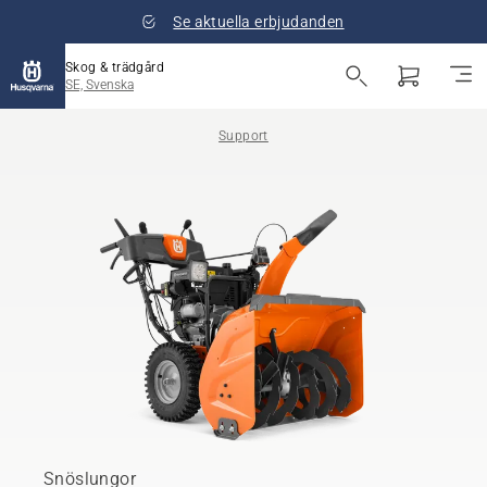
Se aktuella erbjudanden
Skog & trädgård
SE, Svenska
Support
Snöslungor