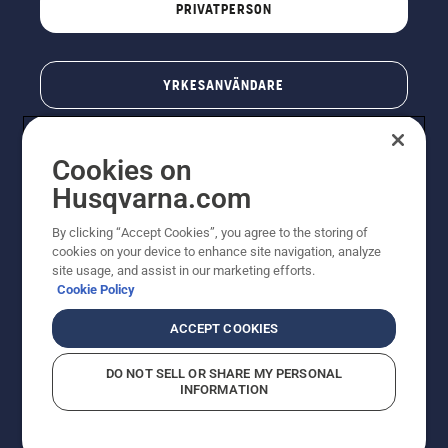
PRIVATPERSON
YRKESANVÄNDARE
Cookies on
Husqvarna.com
By clicking “Accept Cookies”, you agree to the storing of
cookies on your device to enhance site navigation, analyze
site usage, and assist in our marketing efforts.
Cookie Policy
© Husqvarna AB (publ). All rights reserved. Priserna
som visas är rekommenderade cirkapriser. Alla angivna
ACCEPT COOKIES
priser är rekommenderade försäljningspriser (inkl.
moms) om inte produkten är tillgänglig för direkt köp.
DO NOT SELL OR SHARE MY PERSONAL
Cookiepolicy
Användningsvillkor
Sekretessmeddelande
INFORMATION
Företagsinformation
Rapportera misstänkta överträdelser