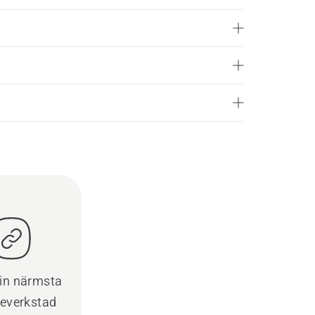
din närmsta
ceverkstad