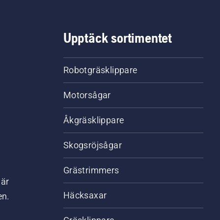
Upptäck sortimentet
Robotgräsklippare
Motorsågar
Åkgräsklippare
Skogsröjsågar
Grästrimmers
där
Häcksaxar
en.