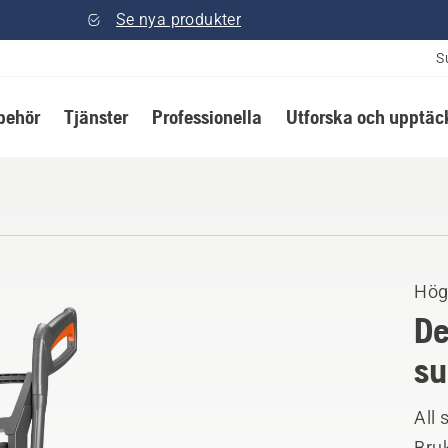
Se nya produkter
S
lbehör
Tjänster
Professionella
Utforska och upptäc
Hög
De
su
All 
Bruk