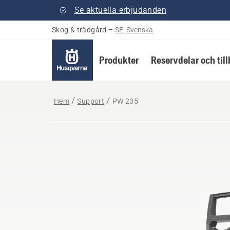
Se aktuella erbjudanden
Skog & trädgård
–
SE, Svenska
Produkter
Reservdelar och til
Hem
Support
PW 235