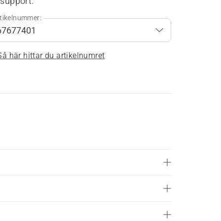
 support.
tikelnummer:
Så här hittar du artikelnumret