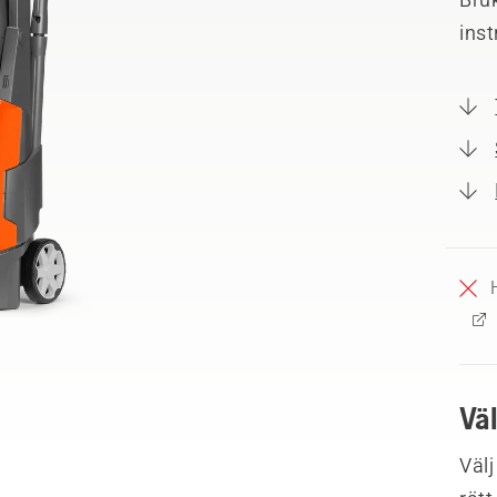
ins
Vä
Välj