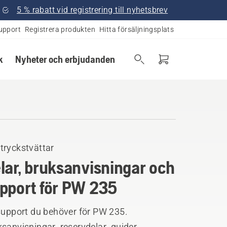
5 % rabatt vid registrering till nyhetsbrev
upport
Registrera produkten
Hitta försäljningsplats
k
Nyheter och erbjudanden
tryckstvättar
lar, bruksanvisningar och
pport för PW 235
support du behöver för PW 235.
sanvisningar, reservdelar, guider,