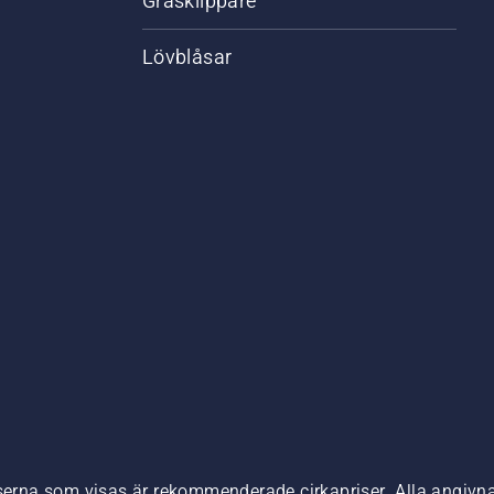
Gräsklippare
Lövblåsar
,
iserna som visas är rekommenderade cirkapriser. Alla angivna