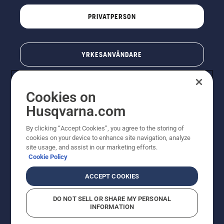
PRIVATPERSON
YRKESANVÄNDARE
Cookies on
Husqvarna.com
By clicking “Accept Cookies”, you agree to the storing of
cookies on your device to enhance site navigation, analyze
site usage, and assist in our marketing efforts.
Cookie Policy
© Husqvarna AB (publ). All rights reserved. Priserna
som visas är rekommenderade cirkapriser. Alla angivna
ACCEPT COOKIES
priser är rekommenderade försäljningspriser (inkl.
moms) om inte produkten är tillgänglig för direkt köp.
DO NOT SELL OR SHARE MY PERSONAL
Cookiepolicy
Användningsvillkor
Sekretessmeddelande
INFORMATION
Företagsinformation
Rapportera misstänkta överträdelser