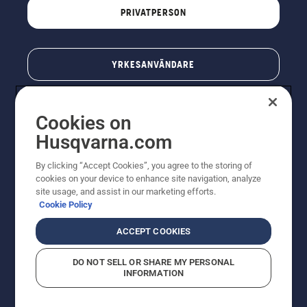
PRIVATPERSON
YRKESANVÄNDARE
Cookies on
Husqvarna.com
By clicking “Accept Cookies”, you agree to the storing of
cookies on your device to enhance site navigation, analyze
site usage, and assist in our marketing efforts.
Cookie Policy
© Husqvarna AB (publ). All rights reserved. Priserna
som visas är rekommenderade cirkapriser. Alla angivna
ACCEPT COOKIES
priser är rekommenderade försäljningspriser (inkl.
moms) om inte produkten är tillgänglig för direkt köp.
DO NOT SELL OR SHARE MY PERSONAL
Cookiepolicy
Användningsvillkor
Sekretessmeddelande
INFORMATION
Företagsinformation
Rapportera misstänkta överträdelser