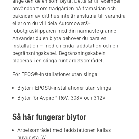
ange den delen som biyta. Detta är till exempel
användbart om trädgården på framsidan och
baksidan av ditt hus inte är anslutna till varandra
eller om du vill dela Automower®-
robotgräsklipparen med din närmaste granne.
Använder du en biyta behöver du bara en
installation – med en enda laddstation och en
begränsningskabel. Begränsningskabeln
placeras i en slinga runt arbetsområdet.
För EPOS®-installationer utan slinga:
Biytor i EPOS®-installationer utan slinga
Biytor för Aspire™ R6V, 308V och 312V
Så här fungerar biytor
Arbetsområdet med laddstationen kallas
huvudyta (A).