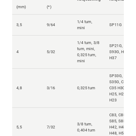
(mm)
(*)
1/4 tum,
3,5
9/64
SP11G
mini
1/4 tum, 3/8
SP21G,
tum, mini,
4
5/32
S93G, H00,
0,325 tum,
H37
mini
SP33G,
S35G, C33,
4,8
3/16
0,325 tum
C35 H30,
H25, H21,
H23
C83, C85,
S85, S83G,
3/8 tum,
5,5
7/32
H42, H47,
0,404 tum
H48, H54,