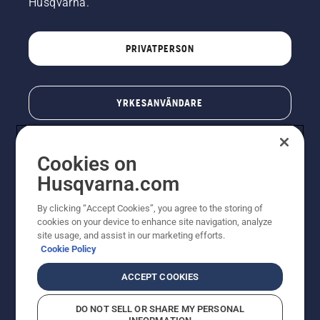
Husqvarna.
PRIVATPERSON
YRKESANVÄNDARE
Cookies on
Husqvarna.com
By clicking “Accept Cookies”, you agree to the storing of
cookies on your device to enhance site navigation, analyze
site usage, and assist in our marketing efforts.
Cookie Policy
© Husqvarna AB (publ). All rights reserved. Priserna
som visas är rekommenderade cirkapriser. Alla angivna
ACCEPT COOKIES
priser är rekommenderade försäljningspriser (inkl.
moms) om inte produkten är tillgänglig för direkt köp.
DO NOT SELL OR SHARE MY PERSONAL
Cookiepolicy
Användningsvillkor
Sekretessmeddelande