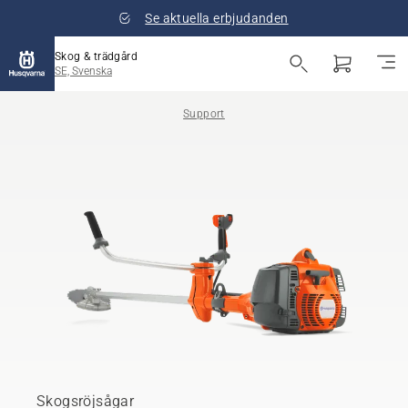
Se aktuella erbjudanden
Skog & trädgård
SE, Svenska
Support
Skogsröjsågar