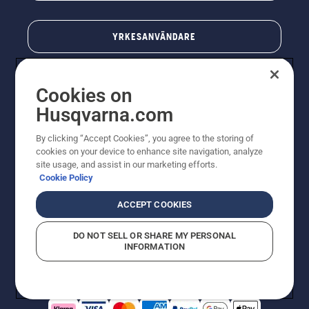
YRKESANVÄNDARE
Cookies on
Husqvarna.com
By clicking “Accept Cookies”, you agree to the storing of
cookies on your device to enhance site navigation, analyze
site usage, and assist in our marketing efforts.
Cookie Policy
© Husqvarna AB (publ). All rights reserved. Priserna
som visas är rekommenderade cirkapriser. Alla angivna
ACCEPT COOKIES
priser är rekommenderade försäljningspriser (inkl.
moms) om inte produkten är tillgänglig för direkt köp.
DO NOT SELL OR SHARE MY PERSONAL
Cookiepolicy
Användningsvillkor
Sekretessmeddelande
INFORMATION
Företagsinformation
Rapportera misstänkta överträdelser