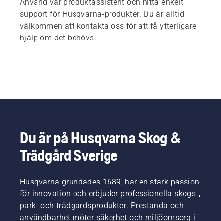
Använd vår produktassistent och hitta enkelt
support för Husqvarna-produkter. Du är alltid
välkommen att kontakta oss för att få ytterligare
hjälp om det behövs.
Du är på Husqvarna Skog &
Trädgård Sverige
Husqvarna grundades 1689, har en stark passion
för innovation och erbjuder professionella skogs-,
park- och trädgårdsprodukter. Prestanda och
användbarhet möter säkerhet och miljöomsorg i