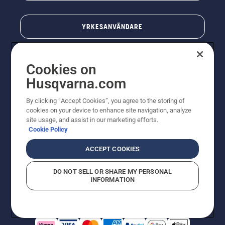
YRKESANVÄNDARE
Cookies on
Husqvarna.com
By clicking “Accept Cookies”, you agree to the storing of
cookies on your device to enhance site navigation, analyze
site usage, and assist in our marketing efforts.
Cookie Policy
© Husqvarna AB (publ). All rights reserved. Priserna
som visas är rekommenderade cirkapriser. Alla angivna
ACCEPT COOKIES
priser är rekommenderade försäljningspriser (inkl.
moms) om inte produkten är tillgänglig för direkt köp.
DO NOT SELL OR SHARE MY PERSONAL
Cookiepolicy
Användningsvillkor
Sekretessmeddelande
INFORMATION
Företagsinformation
Rapportera misstänkta överträdelser