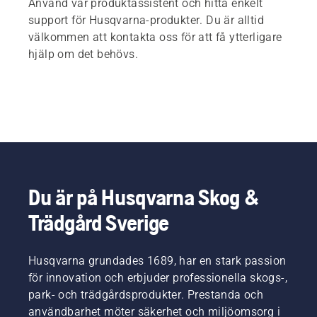
Använd vår produktassistent och hitta enkelt
support för Husqvarna-produkter. Du är alltid
välkommen att kontakta oss för att få ytterligare
hjälp om det behövs.
Du är på Husqvarna Skog &
Trädgård Sverige
Husqvarna grundades 1689, har en stark passion
för innovation och erbjuder professionella skogs-,
park- och trädgårdsprodukter. Prestanda och
användbarhet möter säkerhet och miljöomsorg i