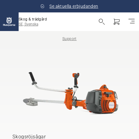
Se aktuella erbjudanden
Skog & trädgård
SE, Svenska
Support
Skogsröjsågar