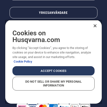
YRKESANVÄNDARE
Cookies on
Husqvarna.com
By clicking “Accept Cookies”, you agree to the storing of
cookies on your device to enhance site navigation, analyze
site usage, and assist in our marketing efforts.
Cookie Policy
© Husqvarna AB (publ). All rights reserved. Priserna
som visas är rekommenderade cirkapriser. Alla angivna
ACCEPT COOKIES
priser är rekommenderade försäljningspriser (inkl.
moms) om inte produkten är tillgänglig för direkt köp.
DO NOT SELL OR SHARE MY PERSONAL
Cookiepolicy
Användningsvillkor
Sekretessmeddelande
INFORMATION
Företagsinformation
Rapportera misstänkta överträdelser