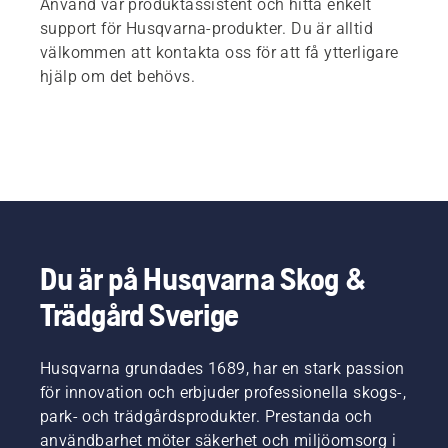
Använd vår produktassistent och hitta enkelt
support för Husqvarna-produkter. Du är alltid
välkommen att kontakta oss för att få ytterligare
hjälp om det behövs.
Du är på Husqvarna Skog &
Trädgård Sverige
Husqvarna grundades 1689, har en stark passion
för innovation och erbjuder professionella skogs-,
park- och trädgårdsprodukter. Prestanda och
användbarhet möter säkerhet och miljöomsorg i