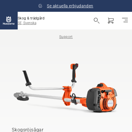
Se aktuella erbjudanden
Skog & trädgård
SE, Svenska
Support
Skogsröjsågar