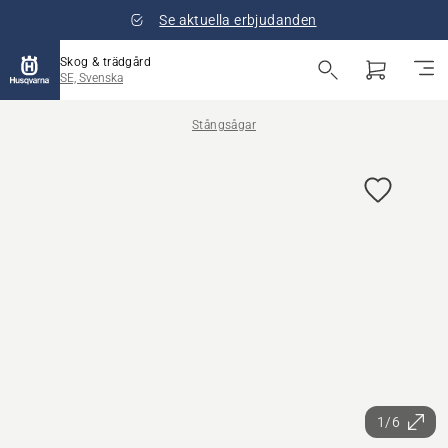
Se aktuella erbjudanden
Skog & trädgård
SE, Svenska
Stångsågar
1/6