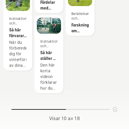
inspiration
Fördelar
arbetet.
robotgräsklip
med
Med
för
självgående
Berättelser
batteridrivna
golfbanor
och
Instruktioner
gräsklippning
produkter
inspiration
och
Forskning
för
från
guider
Så här
om
greenkeepers
Husqvarna
förvarar
självgående
minskar
du
Instruktioner
gräsklippning
När du
detta
och
Husqvarna-
förbereder
krångel
guider
Så här
batteriet
dig för
avsevärt.
ställer du
över
vinterförvaring
in och
vintern
Den här
av dina
monterar
korta
batterier
det
videon
finns det
ryggburna
förklarar
ett par
batteriet
hur du
saker du
korrekt
ställer in
bör
och
tänka på
justerar
för att
det
batterierna
ryggburna
ska få
Visar 10 av 18
batteriet
längre
som
livslängd.