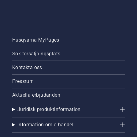
kan
arbeta
längre
utan
avbrott.
Husqvarna MyPages
Sök försäljningsplats
Kontakta oss
Pressrum
Aktuella erbjudanden
Juridisk produktinformation
Information om e-handel