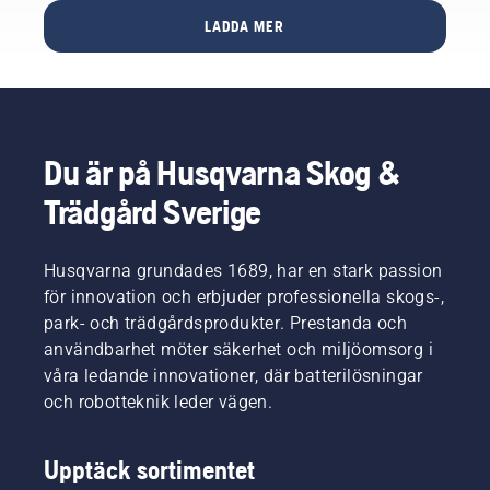
används
LADDA MER
tillsammans
med
Husqvarnas
professionella
batteriprodukter.
Ett
Du är på Husqvarna Skog &
batteri
som
Trädgård Sverige
sitter
som det
ska gör
Husqvarna grundades 1689, har en stark passion
att du
för innovation och erbjuder professionella skogs-,
kan
park- och trädgårdsprodukter. Prestanda och
arbeta
användbarhet möter säkerhet och miljöomsorg i
mer
bekvämt
våra ledande innovationer, där batterilösningar
och att
och robotteknik leder vägen.
du inte
blir lika
trött, så
Upptäck sortimentet
att du