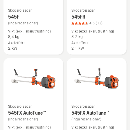
Skogsröjsågar
Skogsröjsågar
Se
Se
545F
545FR
mer
mer
(Inga recensioner)
4.5
(13)
information
information
Vikt (exkl. skärutrustning)
Vikt (exkl. skärutrustning)
om
om
8,4 kg
8,7 kg
545F
545FR,
Axeleffekt
Axeleffekt
produktbetyg
2 kW
2,1 kW
4.5
av
5
Skogsröjsågar
Skogsröjsågar
Se
Se
545FX AutoTune™
545FX AutoTune™
mer
mer
(Inga recensioner)
(Inga recensioner)
information
information
Vikt (exkl. skärutrustning)
Vikt (exkl. skärutrustning)
om
om