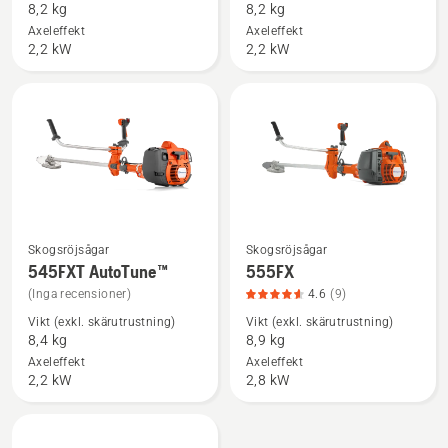
8,2 kg
8,2 kg
545FX
545FX
Axeleffekt
Axeleffekt
AutoTune™
AutoTune™
2,2 kW
2,2 kW
Skogsröjsågar
Skogsröjsågar
Se
Se
545FXT AutoTune™
555FX
mer
mer
(Inga recensioner)
4.6
(9)
information
information
Vikt (exkl. skärutrustning)
Vikt (exkl. skärutrustning)
om
om
8,4 kg
8,9 kg
545FXT
555FX,
Axeleffekt
Axeleffekt
AutoTune™
produktbetyg
2,2 kW
2,8 kW
4.6
av
5