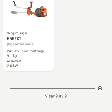
Skogsröjsågar
Se
555FXT
mer
(Inga recensioner)
information
Vikt (exkl. skärutrustning)
om
9,1 kg
555FXT
Axeleffekt
2,8 kW
Visar 9 av 9