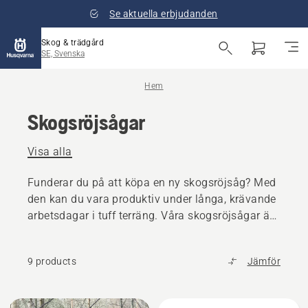
Se aktuella erbjudanden
Skog & trädgård
SE, Svenska
Hem
Skogsröjsågar
Visa alla
Funderar du på att köpa en ny skogsröjsåg? Med
den kan du vara produktiv under långa, krävande
arbetsdagar i tuff terräng. Våra skogsröjsågar är
speciellt utformade för hög produktivitet.
9 products
Jämför
Alla