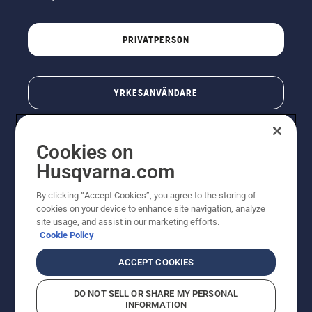
PRIVATPERSON
YRKESANVÄNDARE
Cookies on
Husqvarna.com
By clicking “Accept Cookies”, you agree to the storing of
cookies on your device to enhance site navigation, analyze
site usage, and assist in our marketing efforts.
Cookie Policy
© Husqvarna AB (publ). All rights reserved. Priserna
som visas är rekommenderade cirkapriser. Alla angivna
ACCEPT COOKIES
priser är rekommenderade försäljningspriser (inkl.
moms) om inte produkten är tillgänglig för direkt köp.
DO NOT SELL OR SHARE MY PERSONAL
Cookiepolicy
Användningsvillkor
Sekretessmeddelande
INFORMATION
Företagsinformation
Rapportera misstänkta överträdelser