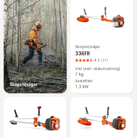
produkter
Skogsröjsågar
Se
336FR
mer
4.5
(31)
information
Vikt (exkl. skärutrustning)
om
7 kg
336FR,
Läs mer om
Axeleffekt
Skogsröjsågar
produktbetyg
1,3 kW
4.5
av
5