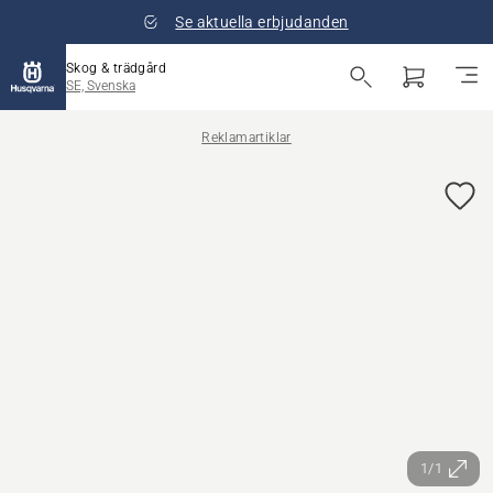
Se aktuella erbjudanden
Skog & trädgård
SE, Svenska
Reklamartiklar
1/1