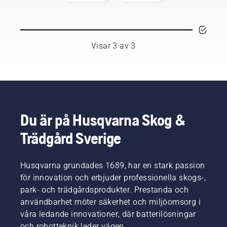
användare
och
säsong.
respekterade
Du
ambassadörer
kanske
bland
behöver
världens
byta olja
Visar 3 av 3
främsta
oftare
professionella
under
användare
dammiga,
inom
smutsiga
skog-
förhållanden.
och
Det finns
parkskötsel.
två sätt
Du är på Husqvarna Skog &
Tillsammans
att
Trädgård Sverige
utgör de
tappa ur
vårt H-
oljan.
team.
Båda
Husqvarna grundades 1689, har en stark passion
Och de
visas i
ställer
den här
för innovation och erbjuder professionella skogs-,
otroligt
videon.
park- och trädgårdsprodukter. Prestanda och
höga
användbarhet möter säkerhet och miljöomsorg i
krav på
våra ledande innovationer, där batterilösningar
sin
och robotteknik leder vägen.
utrustning.