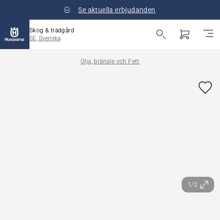
Se aktuella erbjudanden
Skog & trädgård
SE, Svenska
Olja, bränsle och Fett
1/2