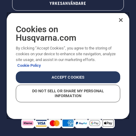
YRKESANVÄNDARE
Cookies on
Husqvarna.com
By clicking “Accept Cookies”, you agree to the storing of
cookies on your device to enhance site navigation, analyze
site usage, and assist in our marketing efforts.
Cookie Policy
© Husqvarna AB (publ). All rights reserved. Priserna
som visas är rekommenderade cirkapriser. Alla angivna
ACCEPT COOKIES
priser är rekommenderade försäljningspriser (inkl.
moms) om inte produkten är tillgänglig för direkt köp.
DO NOT SELL OR SHARE MY PERSONAL
Cookiepolicy
Användningsvillkor
Sekretessmeddelande
INFORMATION
Företagsinformation
Rapportera misstänkta överträdelser