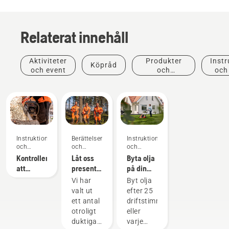
Relaterat innehåll
Aktiviteter
Produkter
Instr
Köpråd
och event
och
och
innovationer
Instruktioner
Berättelser
Instruktioner
och
och
och
guider
inspiration
guider
Kontrollera
Låt oss
Byta olja
att
presentera
på din
kedjesmörjningen
Husqvarnas
gräsklippare
Vi har
Byt olja
fungerar
H-Team
från
valt ut
efter 25
på din
– våra
Husqvarna
ett antal
driftstimmar
motorsåg
mest
otroligt
eller
krävande
duktiga
varje