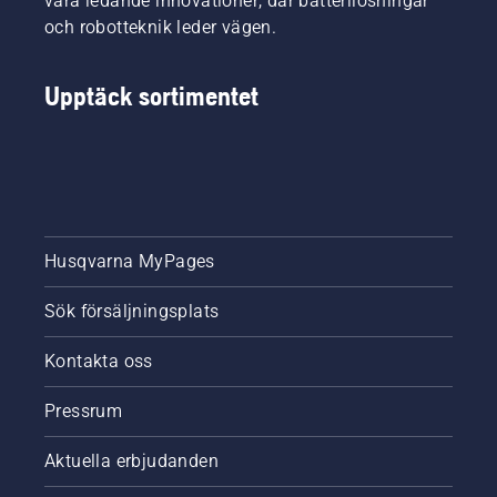
våra ledande innovationer, där batterilösningar
sin
utrustning.
och robotteknik leder vägen.
Upptäck sortimentet
Husqvarna MyPages
Sök försäljningsplats
Kontakta oss
Pressrum
Aktuella erbjudanden