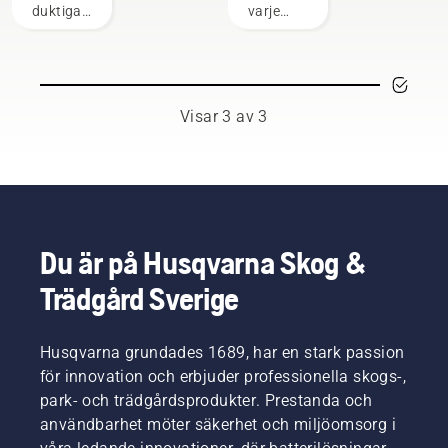
krävande
duktiga
varje
användare
och
säsong.
respekterade
Du
ambassadörer
kanske
bland
behöver
världens
byta olja
Visar 3 av 3
främsta
oftare
professionella
under
användare
dammiga,
inom
smutsiga
skog-
förhållanden.
och
Det finns
parkskötsel.
två sätt
Du är på Husqvarna Skog &
Tillsammans
att
Trädgård Sverige
utgör de
tappa ur
vårt H-
oljan.
team.
Båda
Och de
Husqvarna grundades 1689, har en stark passion
visas i
ställer
den här
för innovation och erbjuder professionella skogs-,
otroligt
videon.
park- och trädgårdsprodukter. Prestanda och
höga
användbarhet möter säkerhet och miljöomsorg i
krav på