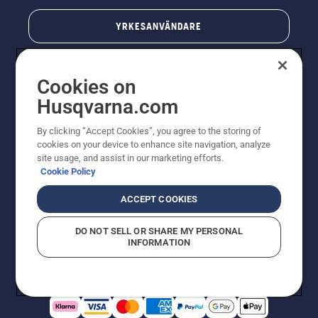
YRKESANVÄNDARE
Cookies on
Husqvarna.com
By clicking “Accept Cookies”, you agree to the storing of
cookies on your device to enhance site navigation, analyze
site usage, and assist in our marketing efforts.
Cookie Policy
© Husqvarna AB (publ). All rights reserved. Priserna
som visas är rekommenderade cirkapriser. Alla angivna
ACCEPT COOKIES
priser är rekommenderade försäljningspriser (inkl.
moms) om inte produkten är tillgänglig för direkt köp.
DO NOT SELL OR SHARE MY PERSONAL
Cookiepolicy
Användningsvillkor
Sekretessmeddelande
INFORMATION
Företagsinformation
Rapportera misstänkta överträdelser