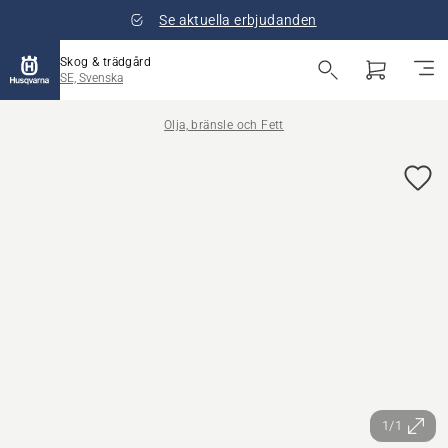
Se aktuella erbjudanden
Skog & trädgård
SE, Svenska
Olja, bränsle och Fett
1/1