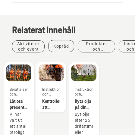
Relaterat innehåll
Aktiviteter
Produkter
Instr
Köpråd
och event
och
och
innovationer
Berättelser
Instruktioner
Instruktioner
och
och
och
inspiration
guider
guider
Låt oss
Kontrollera
Byta olja
presentera
att
på din
Husqvarnas
kedjesmörjningen
gräsklippare
Vi har
Byt olja
H-Team
fungerar
från
valt ut
efter 25
– våra
på din
Husqvarna
ett antal
driftstimmar
mest
motorsåg
otroligt
eller