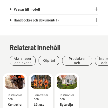
Passar till modell
Handböcker och dokument
(
1
)
Relaterat innehåll
Aktiviteter
Produkter
Instr
Köpråd
och event
och
och
innovationer
Instruktioner
Berättelser
Instruktioner
och
och
och
guider
inspiration
guider
Kontrollera
Låt oss
Byta olja