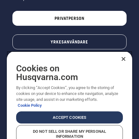
PRIVATPERSON
YRKESANVÄNDARE
Cookies on
Husqvarna.com
By clicking “Accept Cookies”, you agree to the storing of
cookies on your device to enhance site navigation, analyze
site usage, and assist in our marketing efforts.
Cookie Policy
© Husqvarna AB (publ). All rights reserved. Priserna
som visas är rekommenderade cirkapriser. Alla angivna
ACCEPT COOKIES
priser är rekommenderade försäljningspriser (inkl.
moms) om inte produkten är tillgänglig för direkt köp.
DO NOT SELL OR SHARE MY PERSONAL
Cookiepolicy
Användningsvillkor
Sekretessmeddelande
INFORMATION
Företagsinformation
Rapportera misstänkta överträdelser