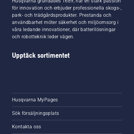
Husqvarna grundades 1689, har en stark passion
Och de
visas i
ställer
den här
för innovation och erbjuder professionella skogs-,
otroligt
videon.
park- och trädgårdsprodukter. Prestanda och
höga
användbarhet möter säkerhet och miljöomsorg i
krav på
våra ledande innovationer, där batterilösningar
sin
och robotteknik leder vägen.
utrustning.
Upptäck sortimentet
Husqvarna MyPages
Sök försäljningsplats
Kontakta oss