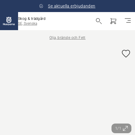
Se aktuella erbjudanden
Skog & trädgård
SE, Svenska
Olja, bränsle och Fett
1/1