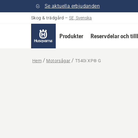
Se aktuella erbjudanden
Skog & trädgård
–
SE, Svenska
Produkter
Reservdelar och til
Hem
Motorsågar
T540i XP® G