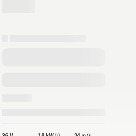
36 V
1,8 kW
24 m/s