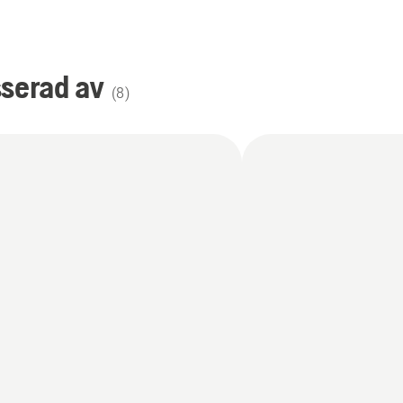
sserad av
(
8
)