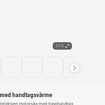
1/15
åg med handtagsvärme
tteridriven motorsåg med topphandtag