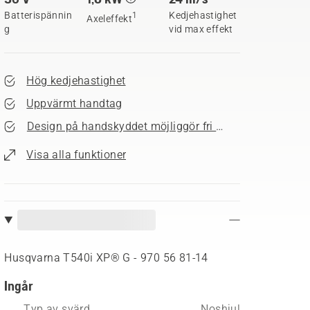
Batterispännin
Kedjehastighet
1
Axeleffekt
g
vid max effekt
Hög kedjehastighet
Uppvärmt handtag
Design på handskyddet möjliggör fri sikt
Visa alla funktioner
Husqvarna T540i XP® G - 970 56 81‑14
Ingår
Typ av svärd
Noshjul