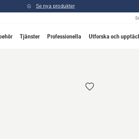
Se nya produkter
S
lbehör
Tjänster
Professionella
Utforska och upptäc