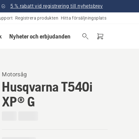
5 % rabatt vid registrering till nyhetsbrev
upport
Registrera produkten
Hitta försäljningsplats
k
Nyheter och erbjudanden
Motorsåg
Husqvarna T540i
XP® G