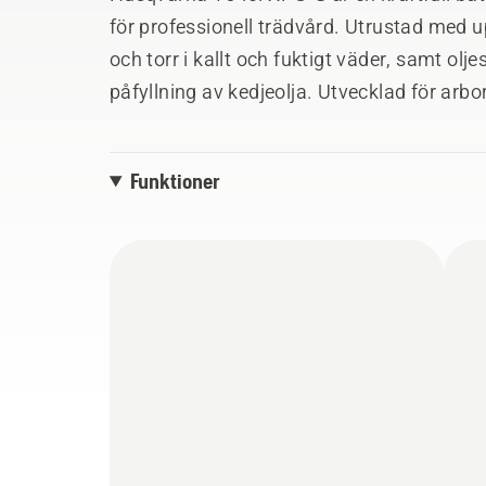
för professionell trädvård. Utrustad med 
och torr i kallt och fuktigt väder, samt olj
påfyllning av kedjeolja. Utvecklad för arbor
högpresterande motorsåg som är extremt s
bensinsåg på 40cc vid användning tillsa
Funktioner
integrerade anslutningen gör det enkelt att
servicehistorik och senast kända plats i 