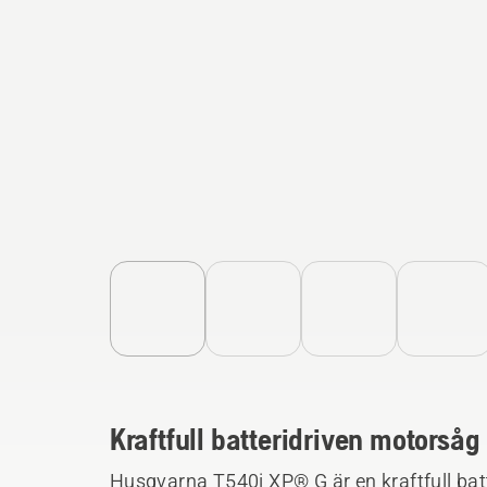
Kraftfull batteridriven motors
Husqvarna T540i XP® G är en kraftfull ba