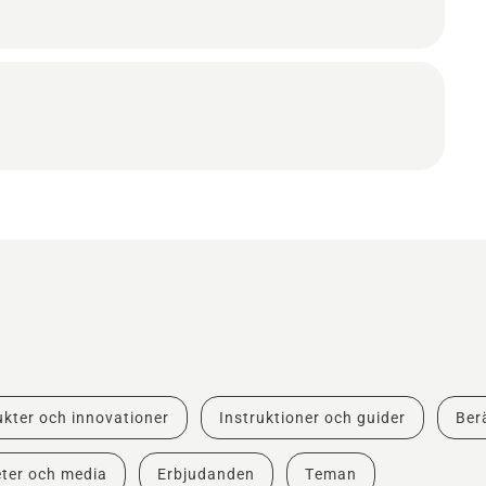
kter och innovationer
Instruktioner och guider
Berä
ter och media
Erbjudanden
Teman