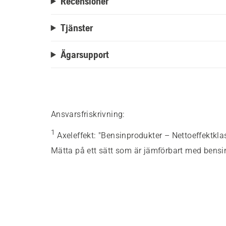
Recensioner
Tjänster
Ägarsupport
Ansvarsfriskrivning:
1
Axeleffekt
:
"Bensinprodukter – Nettoeffektkla
Mätta på ett sätt som är jämförbart med bensi