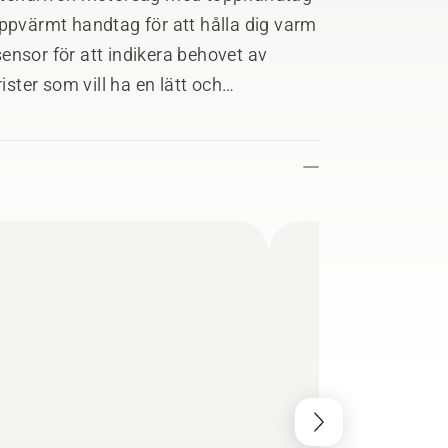
uppvärmt handtag för att hålla dig varm
esensor för att indikera behovet av
ister som vill ha en lätt och
midig att starta. Den motsvarar en
mmans med batteriet BLi200X. Den
 hålla reda på användarstatistik,
Husqvarna Fleet Services™-appen.