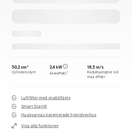
50,2 cm³
2,4 kW
18,5 m/s
Cylindervolym
Kedjehastighet vid
1
Axeleffekt
max effekt
Luftfilter med snabbfäste
Smart Start®
Husqvarnas patenterade hybridvevhus
Visa alla funktioner