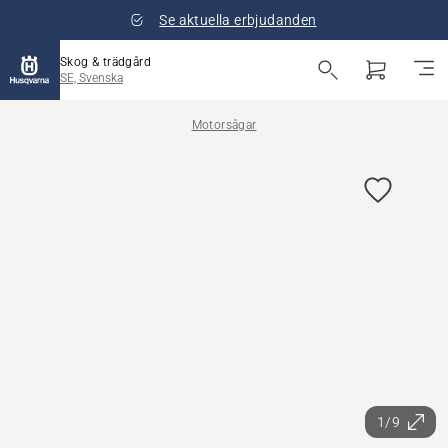
Se aktuella erbjudanden
Skog & trädgård
SE, Svenska
Motorsågar
1/9