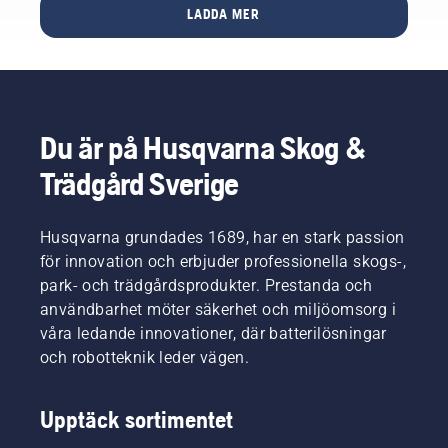
om man
motorsåg
LADDA MER
har vi
är
behöver
sammanställt
arborist
du
några
och
fundera
tips om
jobbar
över hur
hur du
med
du ska
förbereder
avancerad
använda
sågen
Du är på Husqvarna Skog &
trädbeskärning
den.
för
högt
Svaren
Trädgård Sverige
arbete.
över
hjälper
marken.
dig att
välja rätt
Husqvarna grundades 1689, har en stark passion
storlek
för innovation och erbjuder professionella skogs-,
och rätt
park- och trädgårdsprodukter. Prestanda och
typ av
användbarhet möter säkerhet och miljöomsorg i
motorsåg.
våra ledande innovationer, där batterilösningar
och robotteknik leder vägen.
Upptäck sortimentet