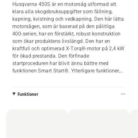
Husqvarna 450S är en motorsåg utformad att
klara alla skogsbruksuppgifter som fällning,
kapning, kvistning och vedkapning. Den här lätta
motorsågen, som är baserad på den pålitliga
400-serien, har en förstärkt, robust konstruktion
som ökar produktens livslängd. Den har en
kraftfull och optimerad X-Torq®-motor på 2,4 kW
för ökad prestanda. Den förfinade
startproceduren har blivit ännu bättre med
funktionen Smart Start®. Ytterligare funktioner,
som färgade fällmärken och en oförlorbar
svärdmutter, förhöjer helhetsupplevelsen.
Funktioner