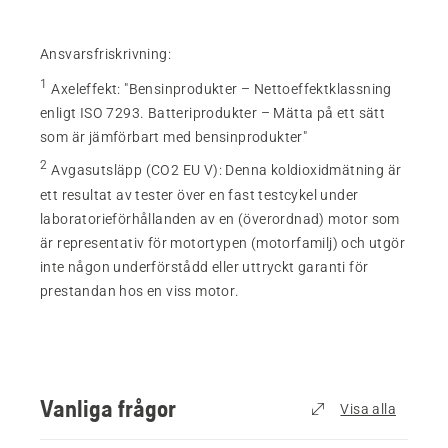
Ansvarsfriskrivning:
1
Axeleffekt
:
"Bensinprodukter – Nettoeffektklassning
enligt ISO 7293. Batteriprodukter – Mätta på ett sätt
som är jämförbart med bensinprodukter"
2
Avgasutsläpp (CO2 EU V)
:
Denna koldioxidmätning är
ett resultat av tester över en fast testcykel under
laboratorieförhållanden av en (överordnad) motor som
är representativ för motortypen (motorfamilj) och utgör
inte någon underförstådd eller uttryckt garanti för
prestandan hos en viss motor.
Vanliga frågor
Visa alla