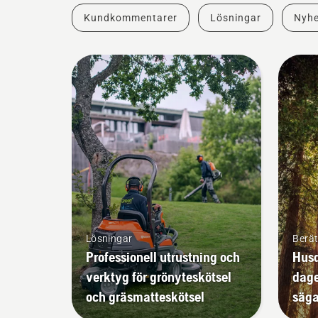
Kundkommentarer
Lösningar
Nyhe
Lösningar
Berät
Professionell utrustning och
Husq
verktyg för grönyteskötsel
dage
och gräsmatteskötsel
säg