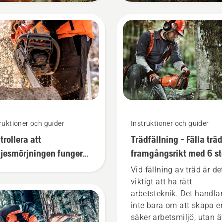
ruktioner och guider
Instruktioner och guider
trollera att
Trädfällning - Fälla trä
jesmörjningen fungerar
framgångsrikt med 6 s
din motorsåg
Vid fällning av träd är de
viktigt att ha rätt
arbetsteknik. Det handla
inte bara om att skapa e
säker arbetsmiljö, utan 