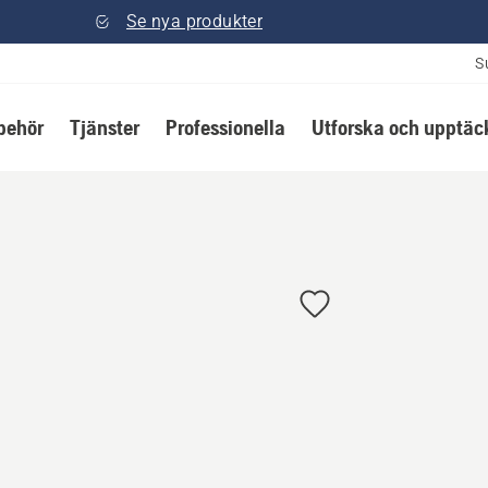
Se nya produkter
S
lbehör
Tjänster
Professionella
Utforska och upptäc