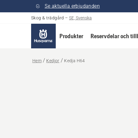
Se aktuella erbjudanden
Skog & trädgård
–
SE, Svenska
Produkter
Reservdelar och til
Hem
Kedjor
Kedja H64