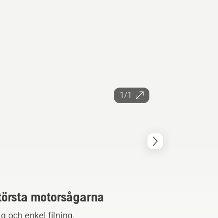
1/1
 största motorsågarna
 och enkel filning.