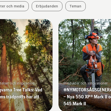
ter och media
Erbjudanden
Teman
telser och inspiration
Produkter och innovationer
varna Tree Talks: Vad
#NYMOTORSÅGSGENER
ns trädproffs har att
– Nya 550 XP® Mark II 
a
545 Mark II