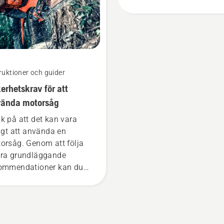
om att vara mer effektiv 
arbetet.
ruktioner och guider
erhetskrav för att
ända motorsåg
k på att det kan vara
ligt att använda en
orsåg. Genom att följa
ra grundläggande
ommendationer kan du
elt förhindra osäkra
uationer och fokusera på
lva jobbet.