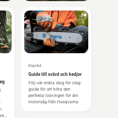
Köpråd
d
Guide till svärd och kedjor
teg
Följ vår enkla steg-för-steg-
guide för att hitta den
t
perfekta lösningen för din
motorsåg från Husqvarna.
r
n
även