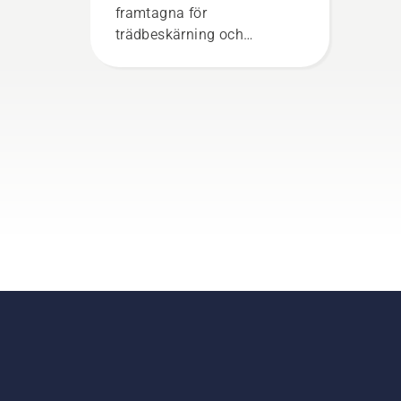
framtagna för
trädbeskärning och
trädvård. De nya
produkterna, X-Precision™,
ger proffsen en mer exakt
beskärning med finare och
renare snitt som också är
skonsammare mot trädet.