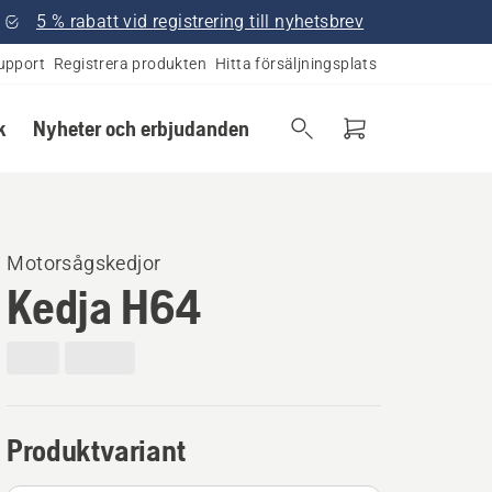
5 % rabatt vid registrering till nyhetsbrev
upport
Registrera produkten
Hitta försäljningsplats
k
Nyheter och erbjudanden
Motorsågskedjor
Kedja H64
Produktvariant