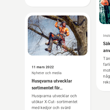
inom skog- och parkskötsel.
Tillsammans utgör de vårt
H-team. Och de ställer
otroligt höga krav på sin
utrustning.
Inst
Säk
anv
Tän
far
11 mars 2022
mot
Nyheter och media
någ
Husqvarna utvecklar
rek
sortimentet för
enk
professionell
sit
Husqvarna utvecklar och
sjä
trädbeskärning
utökar X-Cut- sortimentet
med kedjor och svärd