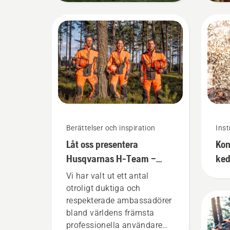
Berättelser och inspiration
Inst
Låt oss presentera
Kon
Husqvarnas H-Team –
ked
våra mest krävande
på 
Vi har valt ut ett antal
användare
otroligt duktiga och
respekterade ambassadörer
bland världens främsta
professionella användare