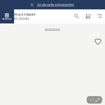
Se aktuella erbjudanden
Skog & trädgård
SE, Svenska
Generatorer
1/1