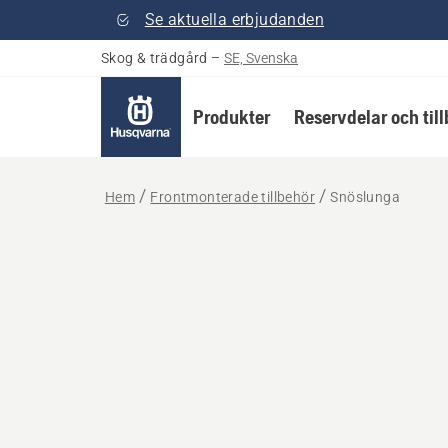
Se aktuella erbjudanden
Skog & trädgård
–
SE, Svenska
Produkter
Reservdelar och til
Hem
Frontmonterade tillbehör
Snöslunga