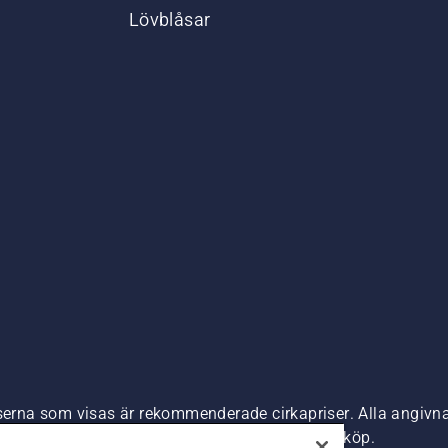
Lövblåsar
,
iserna som visas är rekommenderade cirkapriser. Alla angivna
s) om inte produkten är tillgänglig för direkt köp.