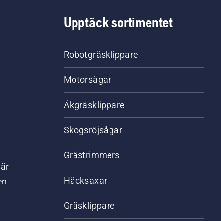
Upptäck sortimentet
Robotgräsklippare
Motorsågar
Åkgräsklippare
Skogsröjsågar
Grästrimmers
där
Häcksaxar
en.
Gräsklippare