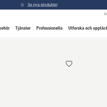
Se nya produkter
S
lbehör
Tjänster
Professionella
Utforska och upptäc