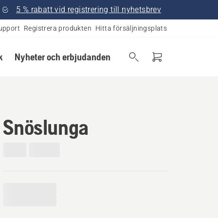
5 % rabatt vid registrering till nyhetsbrev
upport
Registrera produkten
Hitta försäljningsplats
k
Nyheter och erbjudanden
Snöslunga