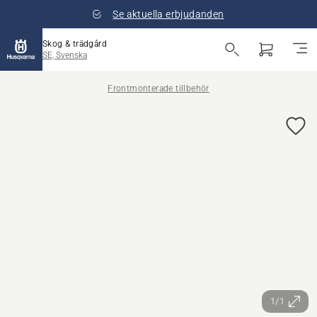
Se aktuella erbjudanden
Skog & trädgård
SE, Svenska
Frontmonterade tillbehör
1/1