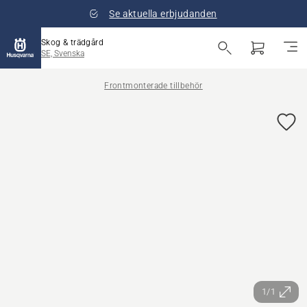
Se aktuella erbjudanden
Skog & trädgård
SE, Svenska
Frontmonterade tillbehör
1/1