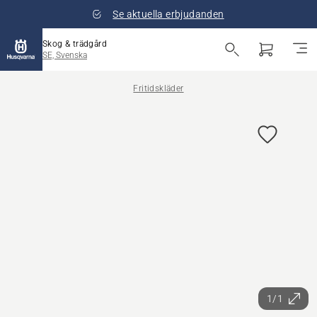
Se aktuella erbjudanden
Skog & trädgård
SE, Svenska
Fritidskläder
1/1