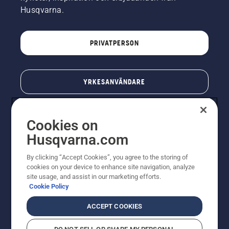
Husqvarna.
PRIVATPERSON
YRKESANVÄNDARE
Cookies on
Husqvarna.com
By clicking “Accept Cookies”, you agree to the storing of
cookies on your device to enhance site navigation, analyze
site usage, and assist in our marketing efforts.
Cookie Policy
© Husqvarna AB (publ). All rights reserved. Priserna
som visas är rekommenderade cirkapriser. Alla angivna
ACCEPT COOKIES
priser är rekommenderade försäljningspriser (inkl.
moms) om inte produkten är tillgänglig för direkt köp.