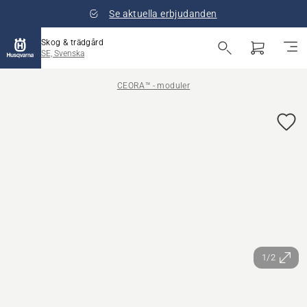
Se aktuella erbjudanden
Skog & trädgård
SE, Svenska
CEORA™ - moduler
1/2