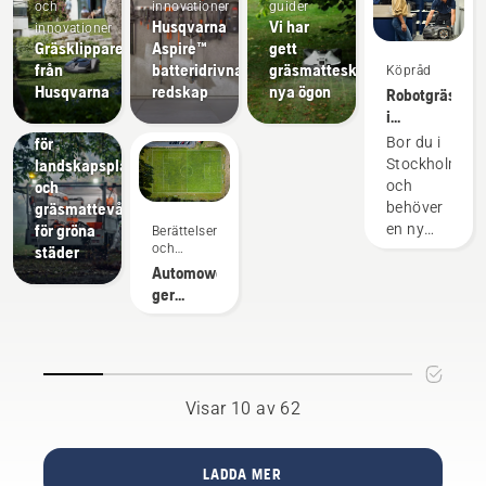
och
innovationer
guider
Husqvarna
Vi har
innovationer
Gräsklippare
Aspire™
gett
från
batteridrivna
gräsmatteskötsel
Köpråd
Husqvarna
redskap
nya ögon
Robotgräsklip
Kommuner
i
Utrustning
Stockholm
för
Bor du i
– Hitta
landskapsplanering
Stockholm
rätt
och
och
Automower®
gräsmattevård
behöver
för gröna
en ny
Berättelser
och
städer
gräsklippare?
inspiration
Automower®
Då är
ger
Husqvarna
bättre
Automower®
gräs på
robotgräsklip
planen
rätt
än en
lösning
konventionell
för dig!
Visar 10 av 62
rotorgräsklippare
LADDA MER