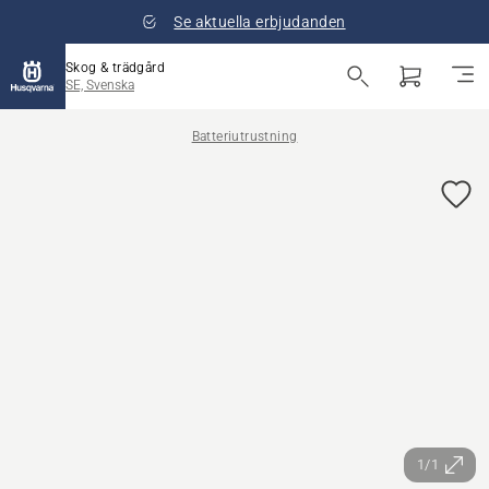
Se aktuella erbjudanden
Skog & trädgård
SE, Svenska
Batteriutrustning
1/1