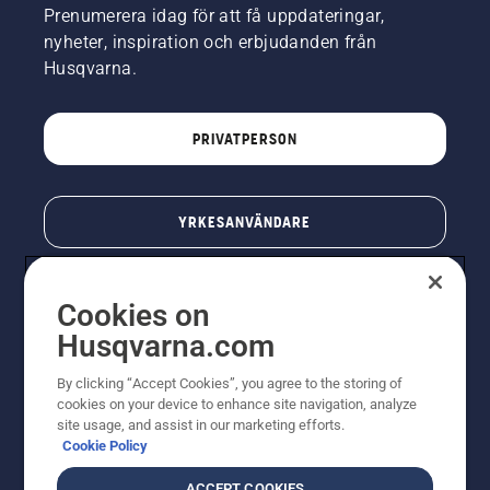
Prenumerera idag för att få uppdateringar,
nyheter, inspiration och erbjudanden från
Husqvarna.
PRIVATPERSON
YRKESANVÄNDARE
Cookies on
Husqvarna.com
By clicking “Accept Cookies”, you agree to the storing of
cookies on your device to enhance site navigation, analyze
site usage, and assist in our marketing efforts.
Cookie Policy
© Husqvarna AB (publ). All rights reserved. Priserna
som visas är rekommenderade cirkapriser. Alla angivna
ACCEPT COOKIES