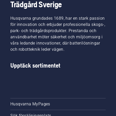
som de
Trädgård Sverige
och
smarta
är
trädgård
funktioner
effektiva
från
och en
och
Husqvarna grundades 1689, har en stark passion
flera
smidig
kraftfulla.
varumärken.
batterilösning.
för innovation och erbjuder professionella skogs-,
De har
Bosch
park- och trädgårdsprodukter. Prestanda och
också
har
användbarhet möter säkerhet och miljöomsorg i
ett eget
initierat
förvaringssystem
våra ledande innovationer, där batterilösningar
alliansen
som gör
och robotteknik leder vägen.
och är
att
också
produkterna
den som
är
Upptäck sortimentet
producerar
enklare
batterilösningen.
att
förvara,
även i
små
utrymmen.
Aspire-
Husqvarna MyPages
produkterna
är
Husqvarnas
Sök försäljningsplats