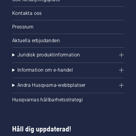
första
produktserie
Kontakta oss
som
drivs av
Pressrum
batterisystemet
18V
Aktuella erbjudanden
Power
For All
Alliance,
Juridisk produktinformation
batterier
och
Information om e-handel
laddare
som kan
användas
Andra Husqvarna-webbplatser
i en rad
andra
Husqvarnas hållbarhetsstrategi
produkter
från
ledande
varumärken.
Håll dig uppdaterad!