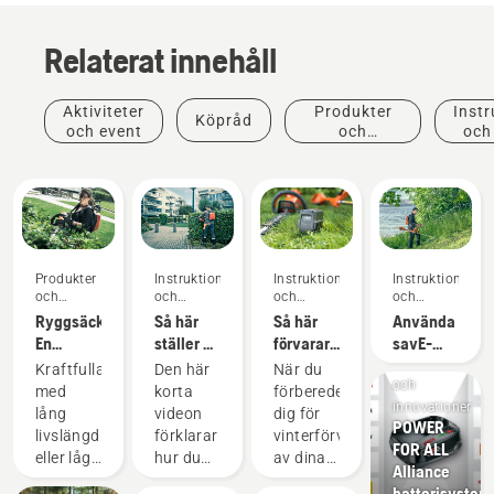
Relaterat innehåll
Aktiviteter
Produkter
Instr
Köpråd
och event
och
och
innovationer
Produkter
Instruktioner
Instruktioner
Instruktioner
och
och
och
och
innovationer
guider
guider
guider
Ryggsäcksbatteri:
Så här
Så här
Använda
En
ställer du
förvarar
savE-
revolution
in och
du
läget på
Produkter
Kraftfulla
Den här
När du
för
monterar
Husqvarna-
en
och
med
korta
förbereder
handhållna,
det
batteriet
batteridriven
innovationer
lång
videon
dig för
POWER
batteridrivna
ryggburna
över
grästrimmer
livslängd
förklarar
vinterförvaring
FOR ALL
motorverktyg
batteriet
vintern
eller lågt
hur du
av dina
Alliance
korrekt
ljud och
ställer in
batterier
batterisystem