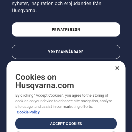
nyheter, inspiration och erbjudanden från
Husqvarna.
PRIVATPERSON
YRKESANVÄNDARE
Cookies on
Husqvarna.com
By clicking “Accept Cookies”, you agree to the storing of
cookies on your device to enhance site navigation, analyze
site usage, and assist in our marketing efforts.
Cookie Policy
© Husqvarna AB (publ). All rights reserved. Priserna
som visas är rekommenderade cirkapriser. Alla angivna
ACCEPT COOKIES
priser är rekommenderade försäljningspriser (inkl.
moms) om inte produkten är tillgänglig för direkt köp.