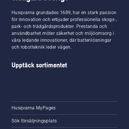
till alla
effektivt,
effektiva
batteridrivna
med
och
Husqvarna grundades 1689, har en stark passion
redskap
kompakt
kraftfulla.
för innovation och erbjuder professionella skogs-,
för hem
design,
De har
och
smarta
park- och trädgårdsprodukter. Prestanda och
också
trädgård
funktioner
användbarhet möter säkerhet och miljöomsorg i
ett eget
från
och en
förvaringssystem
våra ledande innovationer, där batterilösningar
flera
smidig
som gör
och robotteknik leder vägen.
varumärken.
batterilösning.
att
Bosch
produkterna
har
är
Upptäck sortimentet
initierat
enklare
alliansen
att
och är
förvara,
också
även i
den som
små
producerar
utrymmen.
batterilösningen.
Aspire-
Husqvarna MyPages
produkterna
är
Husqvarnas
Sök försäljningsplats
första