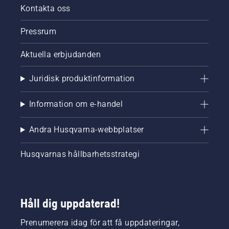
produktserie
Kontakta oss
som
drivs av
Pressrum
batterisystemet
18V
Aktuella erbjudanden
Power
For All
Alliance,
Juridisk produktinformation
batterier
och
Information om e-handel
laddare
som kan
användas
Andra Husqvarna-webbplatser
i en rad
andra
Husqvarnas hållbarhetsstrategi
produkter
från
ledande
varumärken.
Håll dig uppdaterad!
Prenumerera idag för att få uppdateringar,