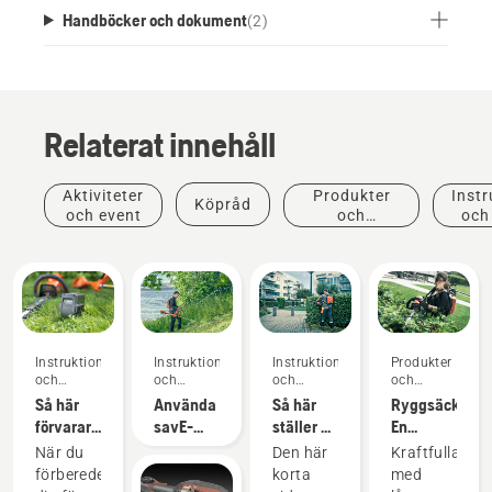
Handböcker och dokument
(
2
)
Relaterat innehåll
Aktiviteter
Produkter
Instr
Köpråd
och event
och
och
innovationer
Instruktioner
Instruktioner
Instruktioner
Produkter
och
och
och
och
guider
guider
guider
innovationer
Så här
Använda
Så här
Ryggsäcksbatt
förvarar
savE-
ställer du
En
du
läget på
in och
revolution
När du
Den här
Kraftfulla
Husqvarna-
en
monterar
för
förbereder
korta
med
batteriet
batteridriven
det
handhållna,