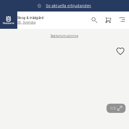
Se aktuella erbjudanden
Skog & trädgård
SE, Svenska
Batteriutrustning
1/2