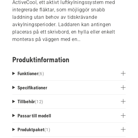
ActiveCool, ett aktivt luftkylningssystem med
integrerade fläktar, som möjliggör snabb
laddning utan behov av tidskrävande
avkylningsperioder. Laddaren kan antingen
placeras på ett skrivbord, en hylla eller enkelt
monteras på väggen med en
väggmonteringsplatta som finns som tillbehör.
Produktinformation
Funktioner
(
6
)
Specifikationer
Tillbehör
(
12
)
Passar till modell
Produktpaket
(
1
)