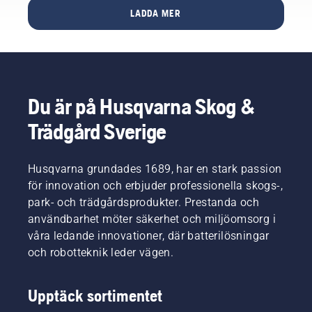
konsumenter
för att
trädgården.
LADDA MER
att
göra
Produkterna
använda
trädgårdsarbetet
är
samma
enkelt
smidiga
batteri
och
och lätta
till alla
effektivt,
att
batteridrivna
med
använda
redskap
kompakt
Du är på Husqvarna Skog &
samtidigt
för hem
design,
som de
Trädgård Sverige
och
smarta
är
trädgård
funktioner
effektiva
från
och en
och
Husqvarna grundades 1689, har en stark passion
flera
smidig
kraftfulla.
varumärken.
batterilösning.
för innovation och erbjuder professionella skogs-,
De har
Bosch
park- och trädgårdsprodukter. Prestanda och
också
har
användbarhet möter säkerhet och miljöomsorg i
ett eget
initierat
förvaringssystem
våra ledande innovationer, där batterilösningar
alliansen
som gör
och robotteknik leder vägen.
och är
att
också
produkterna
den som
är
Upptäck sortimentet
producerar
enklare
batterilösningen.