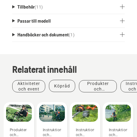
Tillbehör
(
11
)
Passar till modell
Handböcker och dokument
(
1
)
Relaterat innehåll
Aktiviteter
Produkter
Instr
Köpråd
och event
och
och
innovationer
Produkter
Instruktioner
Instruktioner
Instruktioner
och
och
och
och