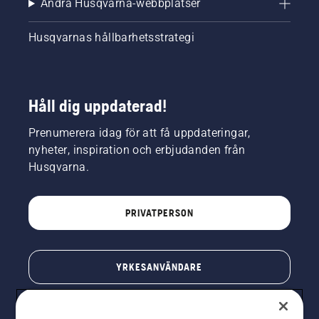
Andra Husqvarna-webbplatser
i en rad
andra
Husqvarnas hållbarhetsstrategi
produkter
från
ledande
varumärken.
Håll dig uppdaterad!
Prenumerera idag för att få uppdateringar,
nyheter, inspiration och erbjudanden från
Husqvarna.
PRIVATPERSON
YRKESANVÄNDARE