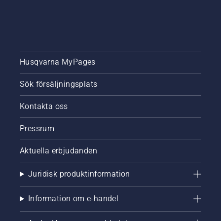
att
förvara,
även i
små
utrymmen.
Aspire-
Husqvarna MyPages
produkterna
är
Husqvarnas
Sök försäljningsplats
första
produktserie
Kontakta oss
som
drivs av
Pressrum
batterisystemet
18V
Aktuella erbjudanden
Power
For All
Alliance,
Juridisk produktinformation
batterier
och
Information om e-handel
laddare
som kan
användas