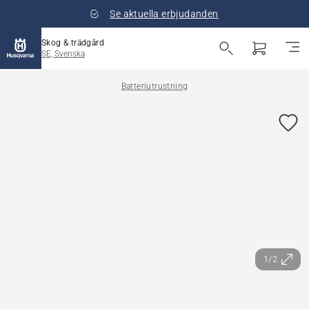
Se aktuella erbjudanden
Skog & trädgård
SE, Svenska
Batteriutrustning
1/2