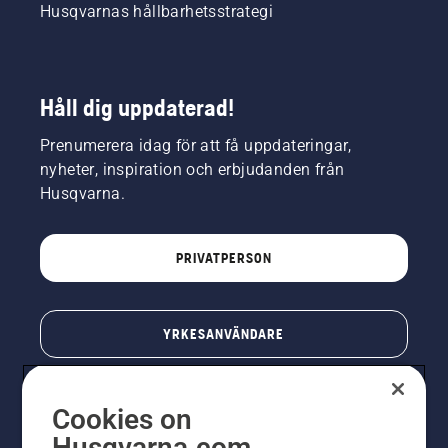
Husqvarnas hållbarhetsstrategi
produkter
från
ledande
varumärken.
Håll dig uppdaterad!
Prenumerera idag för att få uppdateringar,
nyheter, inspiration och erbjudanden från
Husqvarna.
PRIVATPERSON
YRKESANVÄNDARE
Cookies on
Husqvarna.com