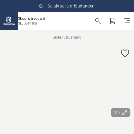
Se aktuella erbjudanden
Skog & trädgård
SE, Svenska
Batteriutrustning
1/7