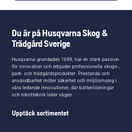
samma
är
avbrott.
batteri
smidiga
till alla
och lätta
batteridrivna
att
redskap
använda
Du är på Husqvarna Skog &
för hem
samtidigt
och
som de
Trädgård Sverige
trädgård
är
från
effektiva
flera
och
Husqvarna grundades 1689, har en stark passion
varumärken.
kraftfulla.
för innovation och erbjuder professionella skogs-,
Bosch
De har
har
park- och trädgårdsprodukter. Prestanda och
också
initierat
ett eget
användbarhet möter säkerhet och miljöomsorg i
alliansen
förvaringssystem
våra ledande innovationer, där batterilösningar
och är
som gör
och robotteknik leder vägen.
också
att
den som
produkterna
producerar
är
Upptäck sortimentet
batterilösnin
enklare
att
förvara,