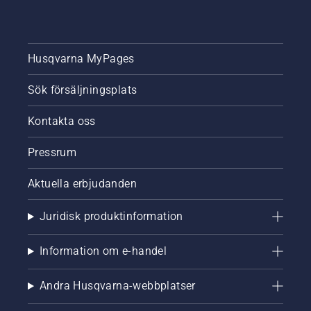
även i
små
utrymmen.
Aspire-
Husqvarna MyPages
produkterna
är
Husqvarnas
Sök försäljningsplats
första
produktserie
Kontakta oss
som
drivs av
Pressrum
batterisystemet
18V
Aktuella erbjudanden
Power
For All
Alliance,
Juridisk produktinformation
batterier
och
Information om e-handel
laddare
som kan
användas
Andra Husqvarna-webbplatser
i en rad
andra