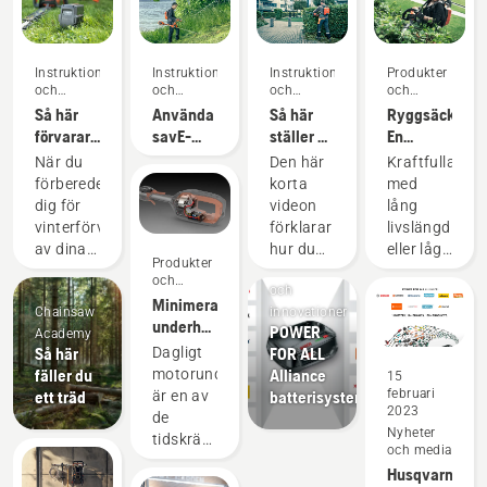
Instruktioner
Instruktioner
Instruktioner
Produkter
och
och
och
och
guider
guider
guider
innovationer
Så här
Använda
Så här
Ryggsäcksbatt
förvarar
savE-
ställer du
En
du
läget på
in och
revolution
När du
Den här
Kraftfulla
Husqvarna-
en
monterar
för
förbereder
korta
med
batteriet
batteridriven
det
handhållna,
dig för
videon
lång
över
grästrimmer
ryggburna
batteridrivna
vinterförvaring
förklarar
livslängd
vintern
batteriet
motorverktyg
av dina
hur du
eller lågt
Produkter
korrekt
Produkter
batterier
ställer in
ljud och
och
och
finns det
och
hållbarhet?
innovationer
Minimera
Chainsaw
innovationer
ett par
justerar
Med vår
underhållet
POWER
Academy
saker du
det
ryggsäcksbatt
av
Så här
FOR ALL
Dagligt
bör
ryggburna
behöver
elutrustning
fäller du
Alliance
motorunderhåll
15
tänka på
batteriet
du inte
med
februari
ett träd
batterisystem
är en av
för att
som
längre
batteridrivna
2023
de
batterierna
används
välja.
verktyg
Nyheter
tidskrävande
ska få
tillsammans
”Det här
och media
uppgifter
längre
med
tar
Husqvarna
som kan