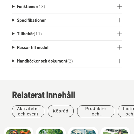
Funktioner
(
13
)
Specifikationer
Tillbehör
(
11
)
Passar till modell
Handböcker och dokument
(
2
)
Relaterat innehåll
Aktiviteter
Produkter
Instr
Köpråd
och event
och
och
innovationer