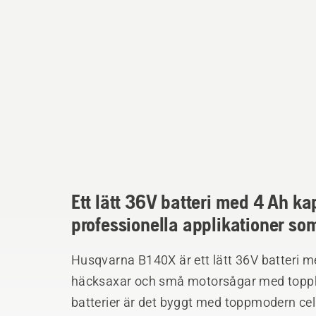
Ett lätt 36V batteri med 4 Ah ka
professionella applikationer so
Husqvarna B140X är ett lätt 36V batteri m
häcksaxar och små motorsågar med topph
batterier är det byggt med toppmodern cellteknik som ge