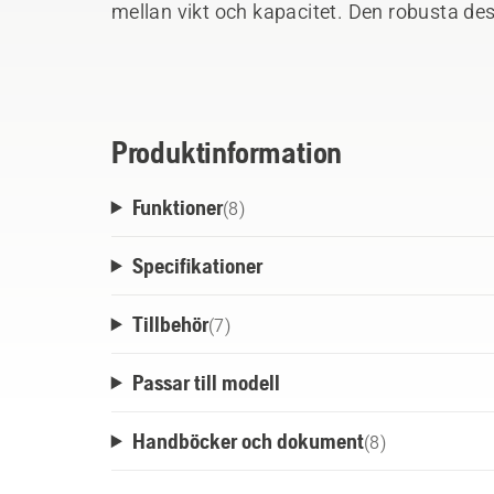
mellan vikt och kapacitet. Den robusta des
alla väder med alla professionella Husqva
systemet kyler ner batteriet under drift och
Husqvarna Fleet Services™.
Produktinformation
Funktioner
(
8
)
Specifikationer
Tillbehör
(
7
)
Passar till modell
Handböcker och dokument
(
8
)