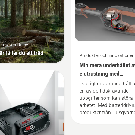
bekvämt och att du inte b
lika trött, så att du kan
arbeta längre utan avbrot
nsaw Academy
är fäller du ett träd
Produkter och innovationer
Minimera underhållet a
elutrustning med
batteridrivna verktyg
Dagligt motorunderhåll ä
en av de tidskrävande
uppgifter som kan störa
arbetet. Med batteridriv
produkter från Husqvarn
minskar detta krångel
avsevärt.