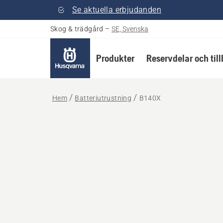
Se aktuella erbjudanden
Skog & trädgård
–
SE, Svenska
Produkter
Reservdelar och til
Hem
Batteriutrustning
B140X