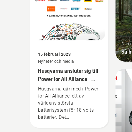
Chai
Så h
15 februari 2023
Nyheter och media
Husqvarna ansluter sig till
Power for All Alliance –
samma batteri till alla
Husqvarna går med i Power
verktyg och redskap
for All Alliance, ett av
världens största
batterisystem för 18 volts
batterier. Det
världsomspännande
samarbetet gör det möjligt