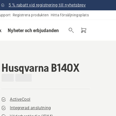
5 % rabatt vid registrering till nyhetsbrev
upport
Registrera produkten
Hitta försäljningsplats
k
Nyheter och erbjudanden
Husqvarna B140X
ActiveCool
Integrerad anslutning