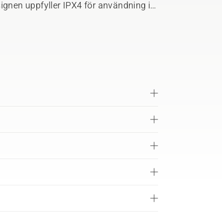
ignen uppfyller IPX4 för användning i
rna 36V-produkter. ActiveCool-
 laddning. Förberett att ansluta till