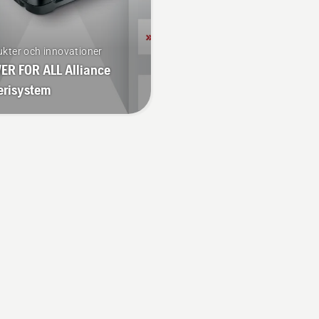
kter och innovationer
R FOR ALL Alliance
erisystem