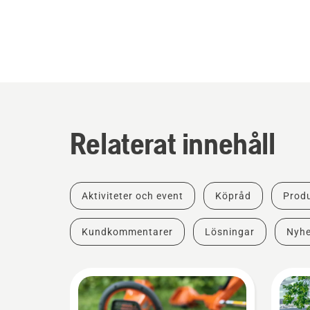
Relaterat innehåll
Aktiviteter och event
Köpråd
Produ
Kundkommentarer
Lösningar
Nyhe