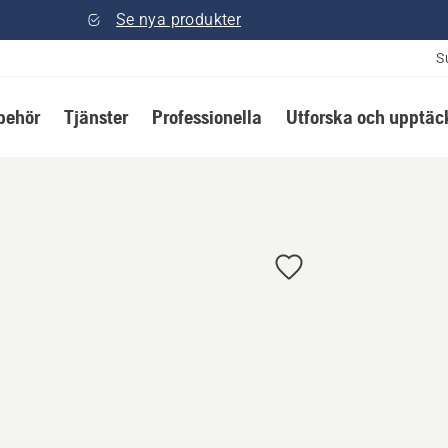
Se nya produkter
S
lbehör
Tjänster
Professionella
Utforska och upptäc