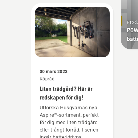
för konsumenter att
använda samma batteri till
alla batteridrivna redskap
Produ
för hem och trädgård från
POWE
flera varumärken. Bosch har
batt
initierat alliansen och är
också den som producerar
batterilösningen.
30 mars 2023
Köpråd
Liten trädgård? Här är
redskapen för dig!
Utforska Husqvarnas nya
Aspire™-sortiment, perfekt
för dig med liten trädgård
eller trångt förråd. I serien
ingår batteridrivna