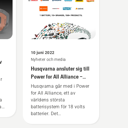
lir
för el- och batteridrivna
handhållna produkter på
t.
Husqvarna.
10 juni 2022
Nyheter och media
v
Husqvarna ansluter sig till
Power for All Alliance –
r
samma batteri till alla
Husqvarna går med i Power
verktyg och redskap
for All Alliance, ett av
na
världens största
a
batterisystem för 18 volts
batterier. Det
världsomspännande
samarbetet gör det möjligt