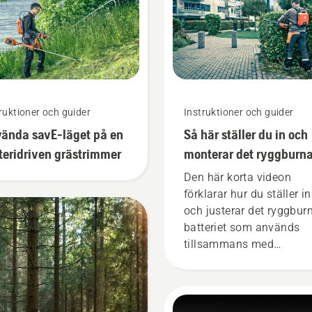
ruktioner och guider
Instruktioner och guider
ända savE-läget på en
Så här ställer du in och
teridriven grästrimmer
monterar det ryggburn
batteriet korrekt
Den här korta videon
förklarar hur du ställer in
och justerar det ryggbur
batteriet som används
tillsammans med
Husqvarnas professionel
batteriprodukter. Ett batt
som sitter som det ska g
att du kan arbeta mer