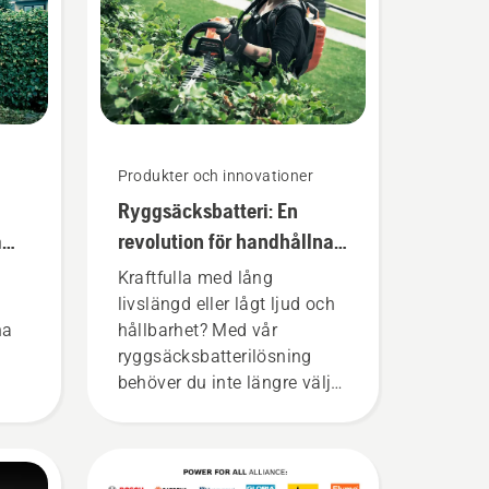
Produkter och innovationer
Ryggsäcksbatteri: En
a
revolution för handhållna,
batteridrivna
Kraftfulla med lång
motorverktyg
livslängd eller lågt ljud och
na
hållbarhet? Med vår
ryggsäcksbatterilösning
behöver du inte längre välja.
la
”Det här tar batteriutbudet
eri
till en helt ny nivå”, säger
ör
Johan Svennung,
produktchef på avdelningen