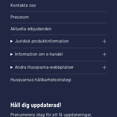
laddare
Kontakta oss
som kan
användas
Pressrum
i en rad
andra
produkter
Aktuella erbjudanden
från
ledande
Juridisk produktinformation
varumärken.
Information om e-handel
Andra Husqvarna-webbplatser
Husqvarnas hållbarhetsstrategi
Håll dig uppdaterad!
Prenumerera idag för att få uppdateringar,