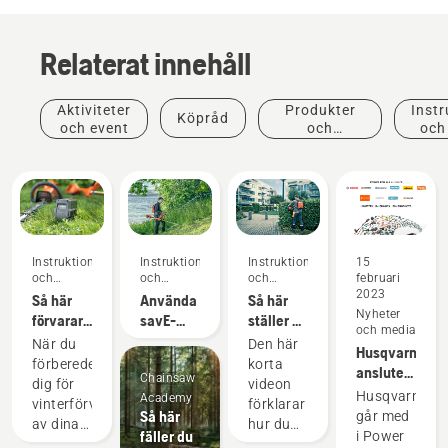
Relaterat innehåll
Aktiviteter
Produkter
Instr
Köpråd
och event
och
och
innovationer
Instruktioner
Instruktioner
Instruktioner
15
och
och
och
februari
guider
guider
guider
2023
Så här
Använda
Så här
Nyheter
förvarar
savE-
ställer du
och media
du
läget på
in och
När du
Den här
Husqvarna
Husqvarna-
en
monterar
förbereder
korta
ansluter
batteriet
batteridriven
Chainsaw
det
dig för
videon
sig till
Husqvarna
över
grästrimmer
Academy
ryggburna
vinterförvaring
förklarar
Power for
Så här
går med
vintern
batteriet
av dina
hur du
All
fäller du
i Power
korrekt
batterier
ställer in