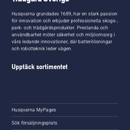
är
alliansen
grästrimmer.
enklare
och är
Sortimentet
Husqvarna grundades 1689, har en stark passion
att
också
är
för innovation och erbjuder professionella skogs-,
förvara,
den som
särskilt
park- och trädgårdsprodukter. Prestanda och
även i
producerar
framtaget
små
batterilösningen.
för att
användbarhet möter säkerhet och miljöomsorg i
utrymmen.
göra
våra ledande innovationer, där batterilösningar
Aspire-
trädgårdsarbetet
och robotteknik leder vägen.
produkterna
enkelt
är
och
Husqvarnas
effektivt,
Upptäck sortimentet
första
med
produktserie
kompakt
som
design,
drivs av
smarta
batterisystemet
funktioner
18V
och en
Power
smidig
For All
Husqvarna MyPages
batterilösning.
Alliance,
batterier
Sök försäljningsplats
och