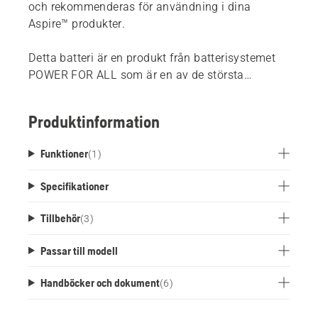
och rekommenderas för användning i dina
Aspire™ produkter.
Detta batteri är en produkt från batterisystemet
POWER FOR ALL som är en av de största
batteriallianserna mellan ledande tillverkare.
Dessa batterier kan användas för alla produkter
Produktinformation
som ingår i denna allians*. Det betyder att du
inte längre behöver köpa ett batteri för varje
Funktioner
(
1
)
produkt.
*Bosch PSM 18 LI + Bosch ALB 18 LI endast
Specifikationer
kompatibel med batteritypen 1,5 Ah - 3,0 Ah. Det
betyder att du inte längre behöver köpa ett batteri
Tillbehör
(
3
)
för varje produkt.
Passar till modell
Handböcker och dokument
(
6
)