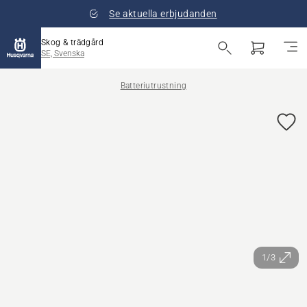
Se aktuella erbjudanden
Skog & trädgård
SE, Svenska
Batteriutrustning
1/3