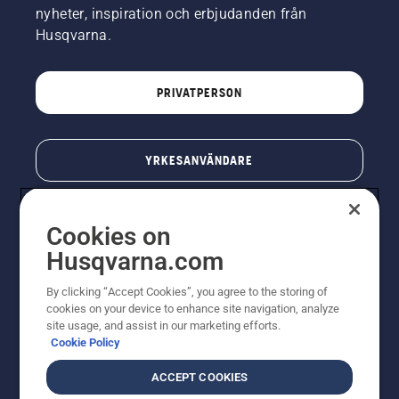
nyheter, inspiration och erbjudanden från
Husqvarna.
PRIVATPERSON
YRKESANVÄNDARE
Cookies on
Husqvarna.com
By clicking “Accept Cookies”, you agree to the storing of
cookies on your device to enhance site navigation, analyze
site usage, and assist in our marketing efforts.
Cookie Policy
© Husqvarna AB (publ). All rights reserved. Priserna
som visas är rekommenderade cirkapriser. Alla angivna
ACCEPT COOKIES
priser är rekommenderade försäljningspriser (inkl.