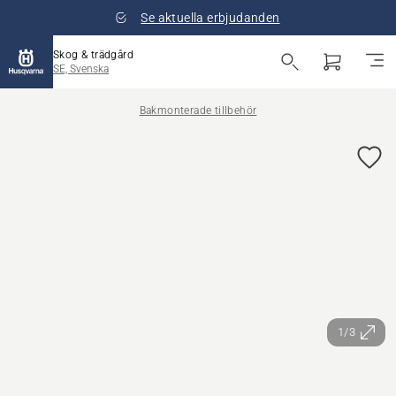
Se aktuella erbjudanden
Skog & trädgård
SE, Svenska
Bakmonterade tillbehör
1/3