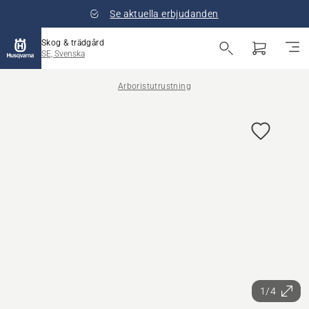
Se aktuella erbjudanden
Skog & trädgård
SE, Svenska
Arboristutrustning
1/4