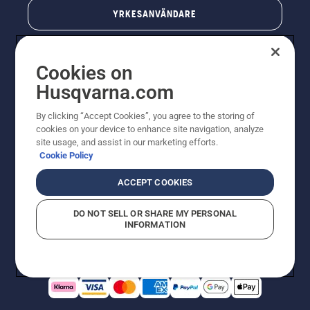
YRKESANVÄNDARE
Cookies on
Husqvarna.com
By clicking “Accept Cookies”, you agree to the storing of
cookies on your device to enhance site navigation, analyze
site usage, and assist in our marketing efforts.
Cookie Policy
© Husqvarna AB (publ). All rights reserved. Priserna
som visas är rekommenderade cirkapriser. Alla angivna
ACCEPT COOKIES
priser är rekommenderade försäljningspriser (inkl.
moms) om inte produkten är tillgänglig för direkt köp.
DO NOT SELL OR SHARE MY PERSONAL
Cookiepolicy
Användningsvillkor
Sekretessmeddelande
INFORMATION
Företagsinformation
Rapportera misstänkta överträdelser