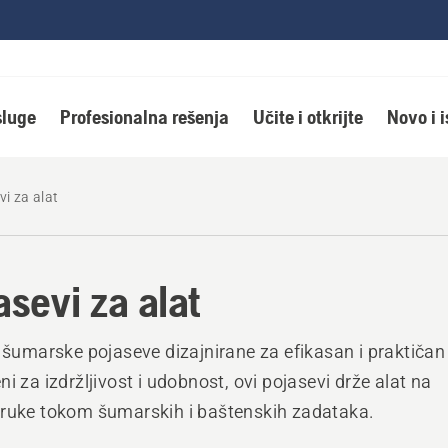
luge
Profesionalna rešenja
Učite i otkrijte
Novo i 
vi za alat
asevi za alat
e šumarske pojaseve dizajnirane za efikasan i praktičan
ni za izdržljivost i udobnost, ovi pojasevi drže alat na
ruke tokom šumarskih i baštenskih zadataka.