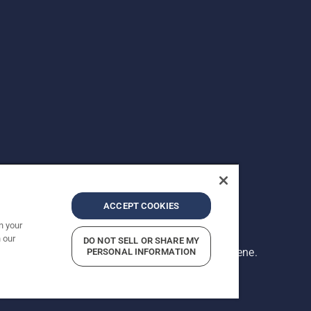
ACCEPT COOKIES
n your
 our
DO NOT SELL OR SHARE MY
Prikazane cene su preporučene maloprodajne cene.
PERSONAL INFORMATION
 privatnosti
Impresum
Prijavite sumnjive prekršaje