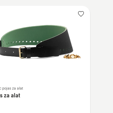
jte
vode
jte
c pojas za alat
s za alat