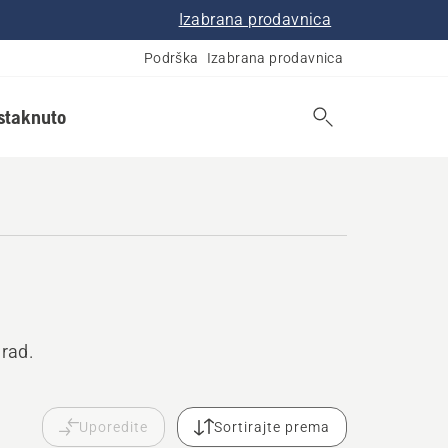
Izabrana prodavnica
Podrška
Izabrana prodavnica
istaknuto
 rad.
Uporedite
Sortirajte prema