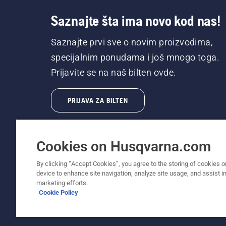
Saznajte šta ima novo kod nas!
Saznajte prvi sve o novim proizvodima,
specijalnim ponudama i još mnogo toga.
Prijavite se na naš bilten ovde.
PRIJAVA ZA BILTEN
Cookies on Husqvarna.com
By clicking “Accept Cookies”, you agree to the storing of cookies o
device to enhance site navigation, analyze site usage, and assist in
© Husqvarna AB (publ). Sva prava zadržana. 
marketing efforts.
Cookie Policy
Politika o kolačićima
Uslovi korišćenja
Obaveštenje o