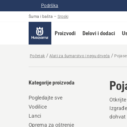
Podrška
Šuma i bašta
–
Srpski
Proizvodi
Delovi i dodaci
Us
Početak
Alati za šumarstvo i negu drveća
Pojase
Poj
Kategorije proizvoda
Pogledajte sve
Otkrijt
Vodilice
Izgrađe
Lanci
dohvat 
Oprema za oštrenje