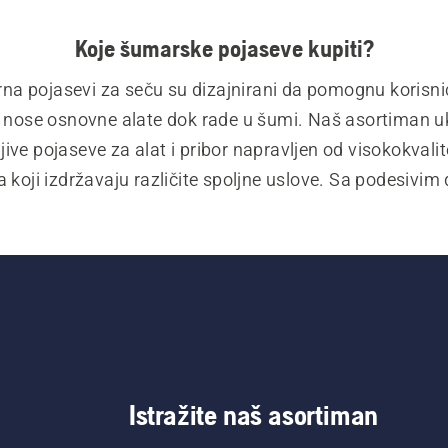
Koje šumarske pojaseve kupiti?
na pojasevi za seču su dizajnirani da pomognu korisni
nose osnovne alate dok rade u šumi. Naš asortiman ukl
ljive pojaseve za alat i pribor napravljen od visokokvalit
a koji izdržavaju različite spoljne uslove. Sa podesivim
gonomskim nosačem, pojasevi ravnomerno raspoređuju 
i opterećenje tela. Nudimo i nekoliko pojaseva za alat i
za baštenske radove.
Istražite naš asortiman