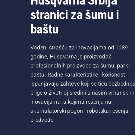
stranici za šumu i
baštu
Vođeni strašću za inovacijama od 1689.
godine, Husqvarna je proizvođač
profesionalnih proizvoda za šumu, park i
baštu. Radne karakteristike i korisnost
ispunjavaju zahteve koji se tiču bezbednost
brige o životnoj sredini u našim vrhunskim
inovacijama, u kojima rešenja na
akumulatorski pogon i robotska rešenja
predvode.