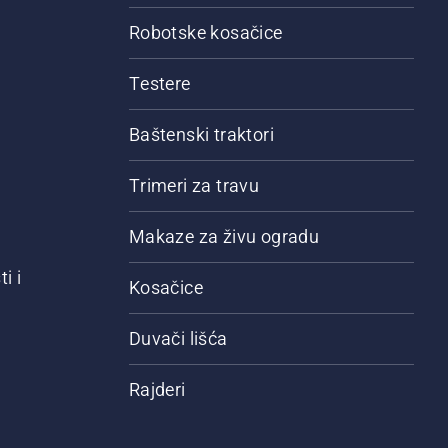
Robotske kosačice
Testere
Baštenski traktori
Trimeri za travu
Makaze za živu ogradu
i i
Kosačice
Duvači lišća
Rajderi