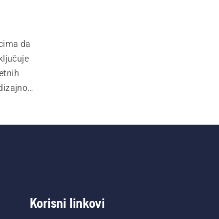
cima da 
jučuje 
etnih 
 dizajnom 
teg, 
 pribora 
Korisni linkovi