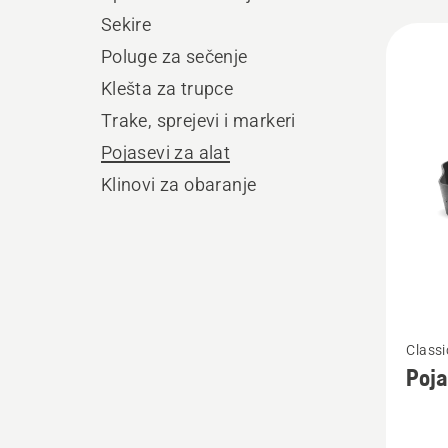
Sekire
Učita
Poluge za sečenje
sve
Klešta za trupce
proiz
Trake, sprejevi i markeri
Pojasevi za alat
Klinovi za obaranje
Pogleda
Classi
više
Poja
detalja
o