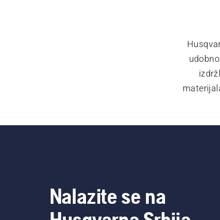
Husqvar
udobno 
izdrž
materijal
i er
smanjujuć
Nalazite se na
Husqvarna Srbija