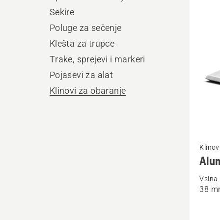
sve
Sekire
proiz
Poluge za sečenje
Klešta za trupce
Trake, sprejevi i markeri
Pojasevi za alat
Klinovi za obaranje
Pogleda
Klinov
više
Alum
detalja
Vsina 
o
38 m
Alumin
klin