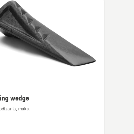
te
ting wedge
odizanja, maks.
m