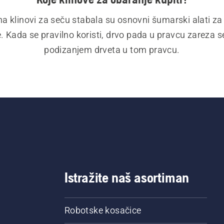
 klinovi za seču stabala su osnovni šumarski alati za s
. Kada se pravilno koristi, drvo pada u pravcu zareza s
podizanjem drveta u tom pravcu.
Istražite naš asortiman
Robotske kosačice