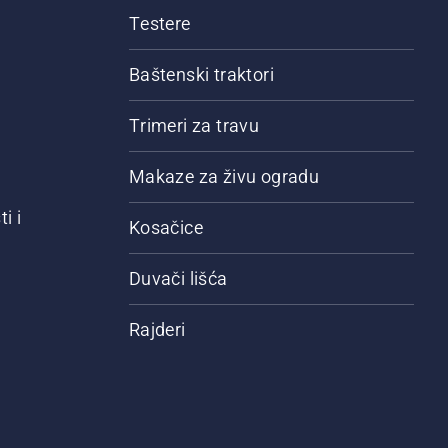
Testere
Baštenski traktori
Trimeri za travu
Makaze za živu ogradu
i i
Kosačice
Duvači lišća
Rajderi