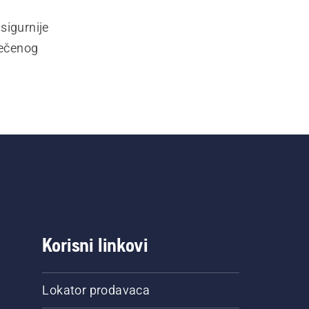
igurnije 
ečenog 
Korisni linkovi
Lokator prodavaca