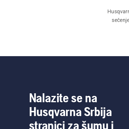
Husqvarna
sečenje
Nalazite se na
Husqvarna Srbija
stranici za šumu i