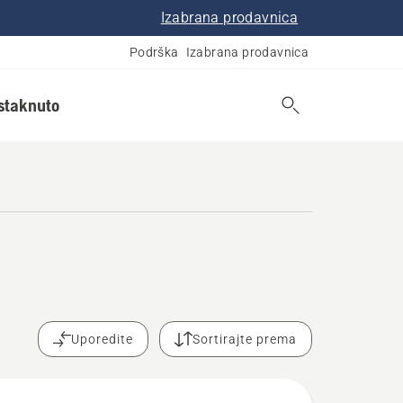
Izabrana prodavnica
Podrška
Izabrana prodavnica
istaknuto
Uporedite
Sortirajte prema