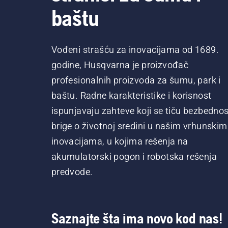
baštu
Vođeni strašću za inovacijama od 1689.
godine, Husqvarna je proizvođač
profesionalnih proizvoda za šumu, park i
baštu. Radne karakteristike i korisnost
ispunjavaju zahteve koji se tiču bezbednost
brige o životnoj sredini u našim vrhunskim
inovacijama, u kojima rešenja na
akumulatorski pogon i robotska rešenja
predvode.
Saznajte šta ima novo kod nas!