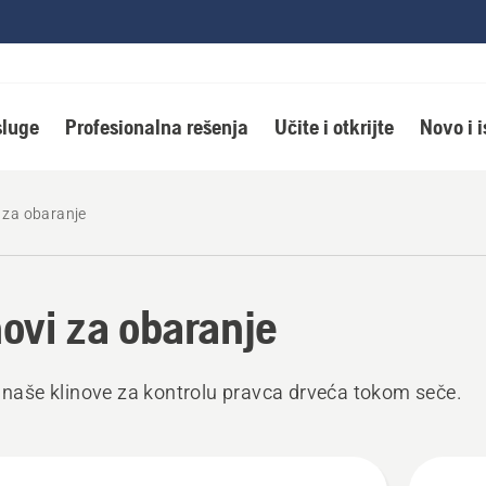
luge
Profesionalna rešenja
Učite i otkrijte
Novo i 
i za obaranje
novi za obaranje
e naše klinove za kontrolu pravca drveća tokom seče.
jte