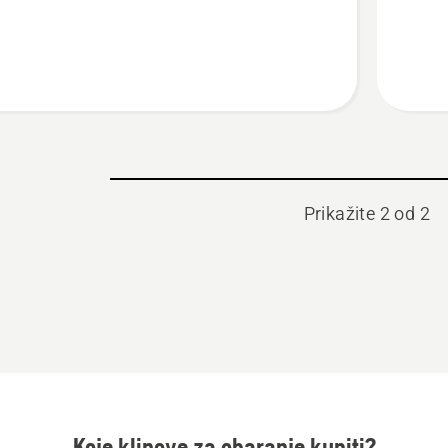
Prikažite 2 od 2
Koje klinove za obaranje kupiti?