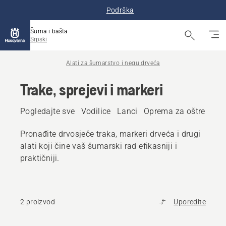
Podrška
Šuma i bašta
Srpski
Alati za šumarstvo i negu drveća
Trake, sprejevi i markeri
Pogledajte sve
Vodilice
Lanci
Oprema za oštrenje
Pronađite drvosječe traka, markeri drveća i drugi
alati koji čine vaš šumarski rad efikasniji i
praktičniji.
2 proizvod
Uporedite