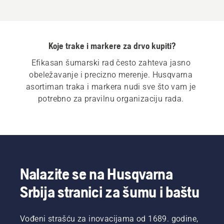
Koje trake i markere za drvo kupiti?
Efikasan šumarski rad često zahteva jasno 
obeležavanje i precizno merenje. Husqvarna 
asortiman traka i markera nudi sve što vam je 
potrebno za pravilnu organizaciju rada. 
Nalazite se na Husqvarna
Srbija stranici za šumu i baštu
Vođeni strašću za inovacijama od 1689. godine,