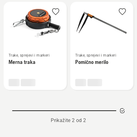
Učitajte
sve
proizvode
Pogledajte
Pogledajte
Trake, sprejevi i markeri
Trake, sprejevi i markeri
više
više
Merna traka
Pomično merilo
detalja
detalja
o
o
Merna
Pomično
traka
merilo
Prikažite 2 od 2