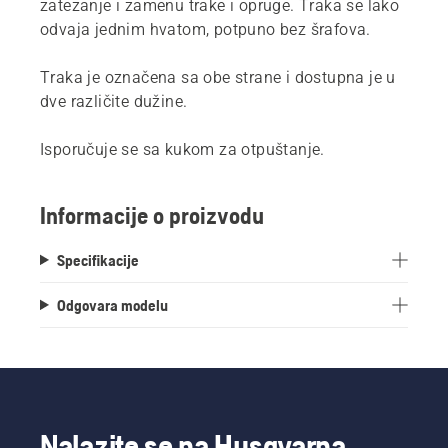
zatezanje i zamenu trake i opruge. Traka se lako
odvaja jednim hvatom, potpuno bez šrafova.
Traka je označena sa obe strane i dostupna je u
dve različite dužine.
Isporučuje se sa kukom za otpuštanje.
Informacije o proizvodu
Specifikacije
Odgovara modelu
Nalazite se na Husqvarna