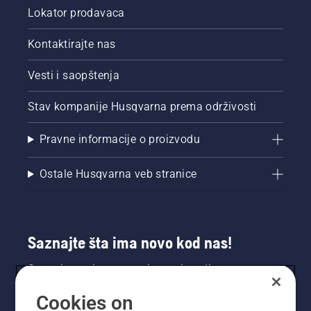
Lokator prodavaca
Kontaktirajte nas
Vesti i saopštenja
Stav kompanije Husqvarna prema održivosti
Pravne informacije o proizvodu
Ostale Husqvarna veb stranice
Saznajte šta ima novo kod nas!
Saznajte prvi sve o novim proizvodima,
specijalnim ponudama i još mnogo toga.
Cookies on
Prijavite se na naš bilten ovde.