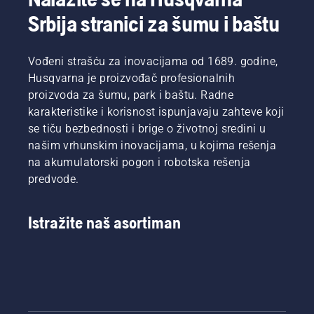
Srbija stranici za šumu i baštu
Vođeni strašću za inovacijama od 1689. godine,
Husqvarna je proizvođač profesionalnih
proizvoda za šumu, park i baštu. Radne
karakteristike i korisnost ispunjavaju zahteve koji
se tiču bezbednosti i brige o životnoj sredini u
našim vrhunskim inovacijama, u kojima rešenja
na akumulatorski pogon i robotska rešenja
predvode.
Istražite naš asortiman