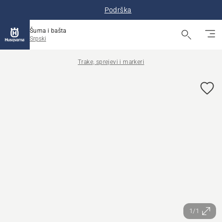
Podrška
Šuma i bašta
Srpski
Trake, sprejevi i markeri
1/1