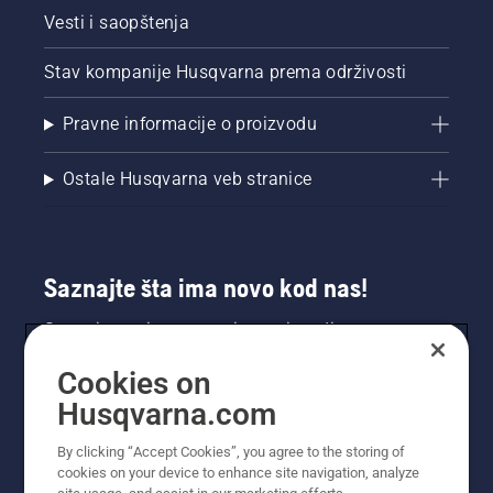
Vesti i saopštenja
Stav kompanije Husqvarna prema održivosti
Pravne informacije o proizvodu
Ostale Husqvarna veb stranice
Saznajte šta ima novo kod nas!
Saznajte prvi sve o novim proizvodima,
specijalnim ponudama i još mnogo toga.
Cookies on
Prijavite se na naš bilten ovde.
Husqvarna.com
PRIJAVA ZA BILTEN
By clicking “Accept Cookies”, you agree to the storing of
cookies on your device to enhance site navigation, analyze