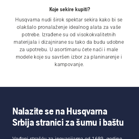
Koje sekire kupiti?
Husqvarna nudi širok spektar sekira kako bi se 
olakšalo pronalaženje idealnog alata za vaše 
potrebe. Izrađene su od visokokvalitetnih 
materijala i dizajnirane su tako da budu udobne 
za upotrebu. U asortimanu ćete naći i male 
modele koje su savršen izbor za planinarenje i 
kampovanje.
Nalazite se na Husqvarna
Srbija stranici za šumu i baštu
Vođeni strašću za inovacijama od 1689. godine,