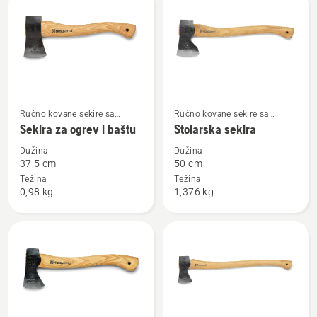
sve
proizvode
Pogledajte
Pogledajte
Ručno kovane sekire sa
Ručno kovane sekire sa
više
više
drvenom drškom
drvenom drškom
Sekira za ogrev i baštu
Stolarska sekira
detalja
detalja
Dužina
Dužina
o
o
37,5 cm
50 cm
Sekira
Stolarska
Težina
Težina
0,98 kg
1,376 kg
za
sekira
ogrev
i
baštu