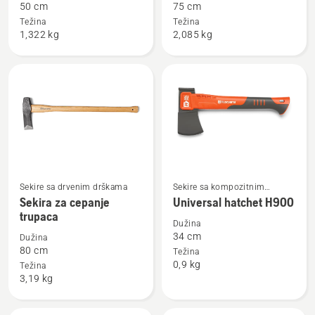
50 cm
75 cm
Mala
Velika
Težina
Težina
sekira
sekira
1,322 kg
2,085 kg
za
za
cepanje
cepanje
drva
drva
za
za
ogrev
ogrev
Sekire sa drvenim drškama
Sekire sa kompozitnim
Pogledajte
Pogledajte
drškama
Sekira za cepanje
Universal hatchet H900
više
više
trupaca
detalja
detalja
Dužina
34 cm
Dužina
o
o
80 cm
Težina
Sekira
Universal
0,9 kg
Težina
za
hatchet
3,19 kg
cepanje
H900
trupaca