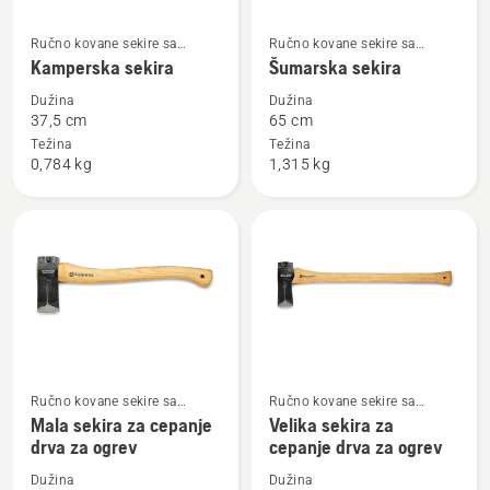
Pogledajte
Pogledajte
Ručno kovane sekire sa
Ručno kovane sekire sa
više
više
drvenom drškom
drvenom drškom
Kamperska sekira
Šumarska sekira
detalja
detalja
Dužina
Dužina
o
o
37,5 cm
65 cm
Kamperska
Šumarska
Težina
Težina
0,784 kg
1,315 kg
sekira
sekira
Ručno kovane sekire sa
Ručno kovane sekire sa
Pogledajte
Pogledajte
drvenom drškom
drvenom drškom
Mala sekira za cepanje
Velika sekira za
više
više
drva za ogrev
cepanje drva za ogrev
detalja
detalja
Dužina
Dužina
o
o