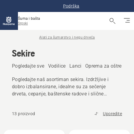
Podrška
Šuma i bašta
Srpski
Alati za šumarstvo i negu drveća
Sekire
Pogledajte sve
Vodilice
Lanci
Oprema za oštrenje
Pogledajte naš asortiman sekira. Izdržljive i
dobro izbalansirane, idealne su za sečenje
drveta, cepanje, baštenske radove i slične
zadatke.
13 proizvod
Uporedite
Učitajte