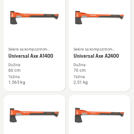
Pogledajte
Pogledajte
Sekire sa kompozitnim
Sekire sa kompozitnim
više
više
drškama
drškama
Universal Axe A1400
Universal Axe A2400
detalja
detalja
Dužina
Dužina
o
o
60 cm
70 cm
Universal
Universal
Težina
Težina
1,565 kg
2,51 kg
Axe
Axe
A1400
A2400