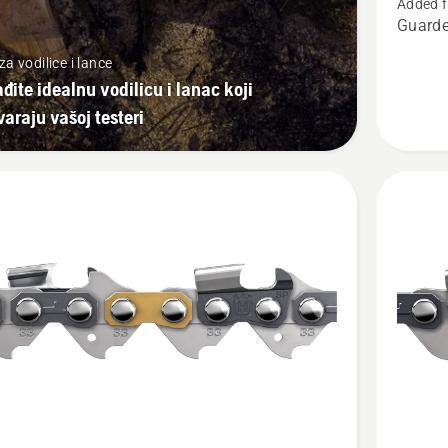
Added f
CUT
Guarde
S93G
za vodilice i lance
đite idealnu vodilicu i lanac koji
araju vašoj testeri