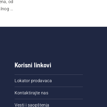
na, od 
lnog 
a vaše 
čenja i 
, 
Korisni linkovi
Lokator prodavaca
Kontaktirajte nas
Vesti i saopštenja