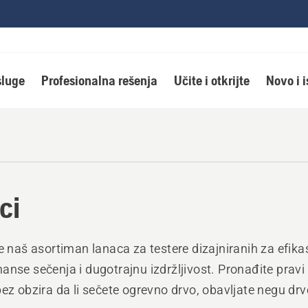
luge
Profesionalna rešenja
Učite i otkrijte
Novo i 
ci
te naš asortiman lanaca za testere dizajniranih za efik
anse sečenja i dugotrajnu izdržljivost. Pronađite pravi
bez obzira da li sečete ogrevno drvo, obavljate negu dr