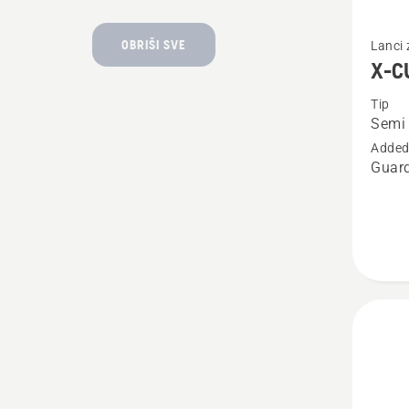
Pogleda
OBRIŠI SVE
Lanci 
više
X-C
detalja
Tip
o
Semi 
X-
Added
CUT
Guard
SP33G