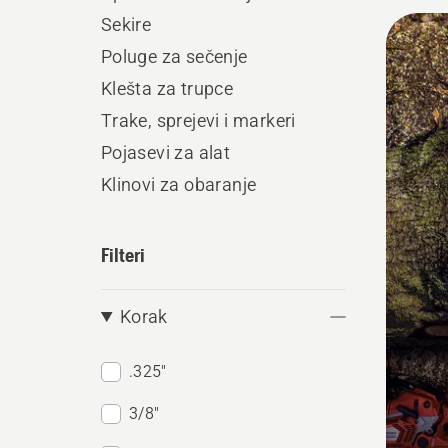
ili se 
Učita
Sekire
sve
Poluge za sečenje
proiz
Klešta za trupce
Trake, sprejevi i markeri
Pojasevi za alat
Klinovi za obaranje
Filteri
Korak
.325"
3/8"