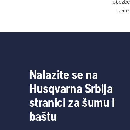
obezbe
sečen
šumarst
Husqvarn
od
Nalazite se na
Husqvarna Srbija
stranici za šumu i
baštu