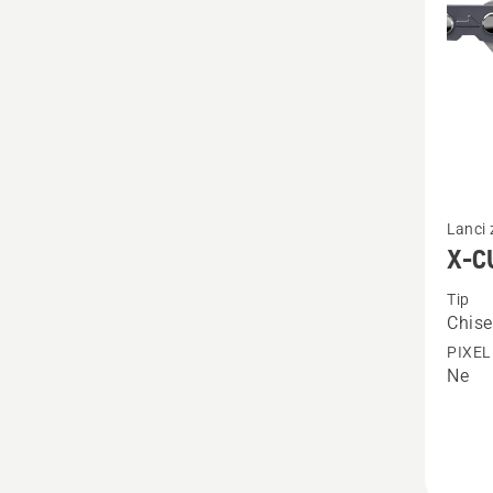
Pogleda
Lanci 
više
X-C
detalja
Tip
o
Chise
X-
PIXEL
CUT
Ne
C85