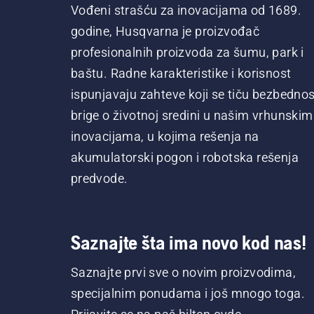
Vođeni strašću za inovacijama od 1689.
godine, Husqvarna je proizvođač
profesionalnih proizvoda za šumu, park i
baštu. Radne karakteristike i korisnost
ispunjavaju zahteve koji se tiču bezbednost
brige o životnoj sredini u našim vrhunskim
inovacijama, u kojima rešenja na
akumulatorski pogon i robotska rešenja
predvode.
Saznajte šta ima novo kod nas!
Saznajte prvi sve o novim proizvodima,
specijalnim ponudama i još mnogo toga.