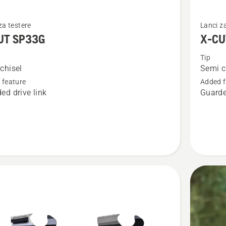
jte
Pogledaj
za testere
Lanci z
više
UT SP33G
X-CU
detalja
Tip
o
chisel
Semi c
X-
 feature
Added f
CUT
ed drive link
Guarde
S35G