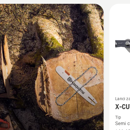
bavite profesionalnim šumarskim radovima.
jte
vode
Pogledaj
Lanci z
više
X-CU
detalja
Tip
o
Semi c
X-