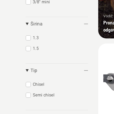
3/8" mini
Vodič 
Prona
Širina
odgov
1.3
1.5
Tip
Chisel
Semi chisel