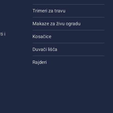
Trimeri za travu
Makaze za živu ogradu
i i
Kosačice
Duvači lišća
Rajderi