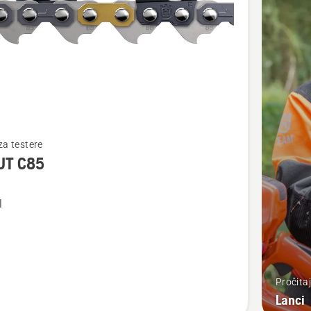
jte
za testere
UT C85
l
Pročitaj
Lanci