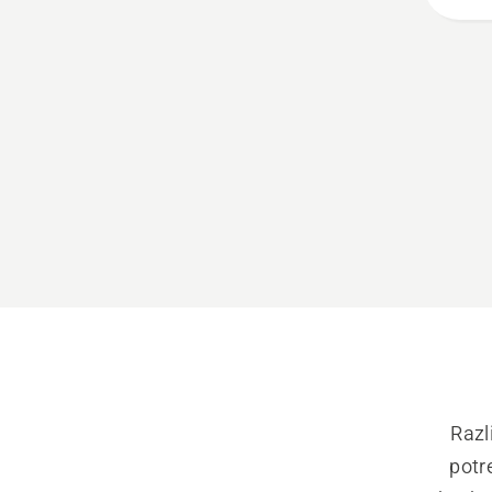
Razl
potr