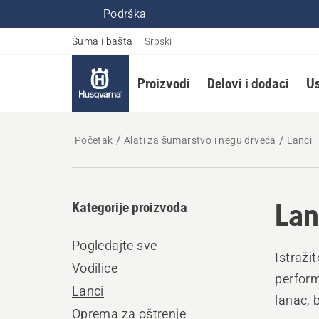
Podrška
Šuma i bašta
–
Srpski
Proizvodi
Delovi i dodaci
Us
Početak
Alati za šumarstvo i negu drveća
Lanci
Lan
Kategorije proizvoda
Pogledajte sve
Istraži
Vodilice
perform
Lanci
lanac, 
Oprema za oštrenje