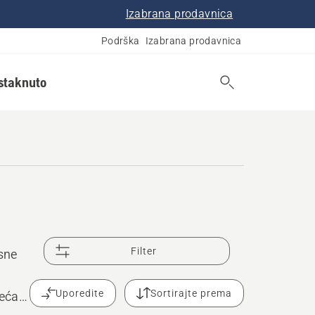
Izabrana prodavnica
Podrška
Izabrana prodavnica
istaknuto
Filter
asne
Uporedite
Sortirajte prema
veća