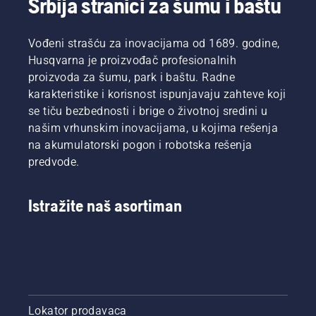
Srbija stranici za šumu i baštu
Vođeni strašću za inovacijama od 1689. godine,
Husqvarna je proizvođač profesionalnih
proizvoda za šumu, park i baštu. Radne
karakteristike i korisnost ispunjavaju zahteve koji
se tiču bezbednosti i brige o životnoj sredini u
našim vrhunskim inovacijama, u kojima rešenja
na akumulatorski pogon i robotska rešenja
predvode.
Istražite naš asortiman
Lokator prodavaca