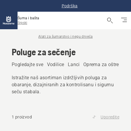
Podrška
Šuma i bašta
Srpski
Alati za šumarstvo i negu drveća
Poluge za sečenje
Pogledajte sve
Vodilice
Lanci
Oprema za oštrenje
Istražite naš asortiman izdržljivih poluga za
obaranje, dizajniranih za kontrolisanu i sigurnu
seču stabala.
1 proizvod
Uporedite