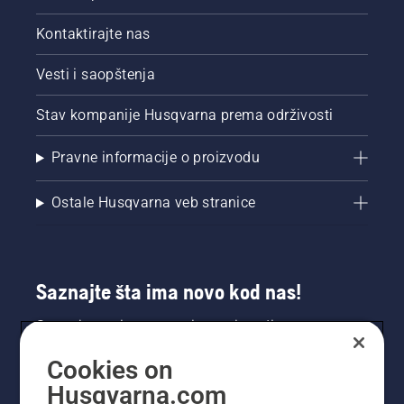
Kontaktirajte nas
Vesti i saopštenja
Stav kompanije Husqvarna prema održivosti
Pravne informacije o proizvodu
Ostale Husqvarna veb stranice
Saznajte šta ima novo kod nas!
Saznajte prvi sve o novim proizvodima,
specijalnim ponudama i još mnogo toga.
Cookies on
Prijavite se na naš bilten ovde.
Husqvarna.com