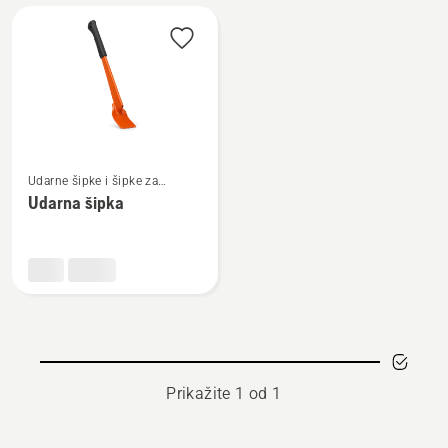
Učitajte
sve
proizvode
Pogledajte
Udarne šipke i šipke za
više
lomljenje
Udarna šipka
detalja
o
Udarna
šipka
Prikažite 1 od 1