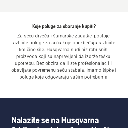
Koje poluge za obaranje kupiti?
Za seču drveća i šumarske zadatke, postoje 
različite poluge za seču koje obezbeđuju različite 
količine sile. Husqvarna nudi niz robusnih 
proizvoda koji su napravljeni da izdrže tešku 
upotrebu. Bez obzira da li ste profesionalac ili 
obavljate povremenu seču stabala, imamo šipke i 
poluge koje odgovaraju vašim potrebama.
Nalazite se na Husqvarna