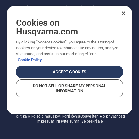
Saznajte prvi sve o novim proizvodima,
specijalnim ponudama i još mnogo toga.
Cookies on
Prijavite se na naš bilten ovde.
Husqvarna.com
PRIJAVA ZA BILTEN
By clicking “Accept Cookies”, you agree to the storing of
cookies on your device to enhance site navigation, analyze
site usage, and assist in our marketing efforts.
Cookie Policy
ACCEPT COOKIES
DO NOT SELL OR SHARE MY PERSONAL
INFORMATION
© Husqvarna AB (publ). Sva prava zadržana. Prikazane
cene su preporučene maloprodajne cene.
Politika o kolačićima
Uslovi korišćenja
Obaveštenje o privatnosti
Impresum
Prijavite sumnjive prekršaje