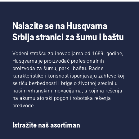
Nalazite se na Husqvarna
Srbija stranici za šumu i baštu
Vođeni strašću za inovacijama od 1689. godine,
Husqvarna je proizvođač profesionalnih
proizvoda za šumu, park i baštu. Radne
karakteristike i korisnost ispunjavaju zahteve koji
se tiču bezbednosti i brige o životnoj sredini u
našim vrhunskim inovacijama, u kojima rešenja
na akumulatorski pogon i robotska rešenja
predvode.
Istražite naš asortiman