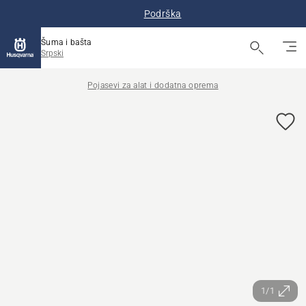
Podrška
Šuma i bašta
Srpski
Pojasevi za alat i dodatna oprema
1/1