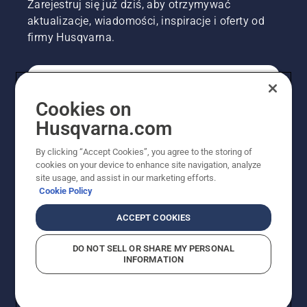
Zarejestruj się już dziś, aby otrzymywać
aktualizacje, wiadomości, inspiracje i oferty od
firmy Husqvarna.
KONSUMENT
Cookies on
Husqvarna.com
PROFESJONALISTA
By clicking “Accept Cookies”, you agree to the storing of
cookies on your device to enhance site navigation, analyze
site usage, and assist in our marketing efforts.
Cookie Policy
ACCEPT COOKIES
DO NOT SELL OR SHARE MY PERSONAL
INFORMATION
© Husqvarna AB (publ). Wszelkie prawa zastrzeżone.
Pokazane ceny są sugerowanymi cenami detalicznymi.
Polityka w zakresie plików cookie
Warunki użytkowania