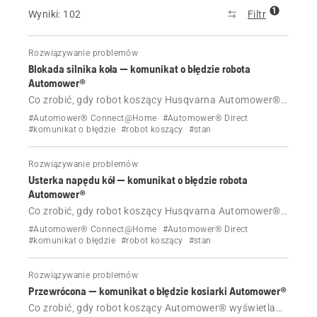
1
Wyniki: 102
Filtr
Rozwiązywanie problemów
Blokada silnika koła — komunikat o błędzie robota
Automower®
Co zrobić, gdy robot koszący Husqvarna Automower®
wyświetla komunikat o błędzie Blokada silnika koła.
#Automower® Connect@Home
#Automower® Direct
#komunikat o błędzie
#robot koszący
#stan
Rozwiązywanie problemów
Usterka napędu kół — komunikat o błędzie robota
Automower®
Co zrobić, gdy robot koszący Husqvarna Automower®
wyświetla komunikat o błędzie Usterka napędu kół.
#Automower® Connect@Home
#Automower® Direct
#komunikat o błędzie
#robot koszący
#stan
Rozwiązywanie problemów
Przewrócona — komunikat o błędzie kosiarki Automower®
Co zrobić, gdy robot koszący Automower® wyświetla