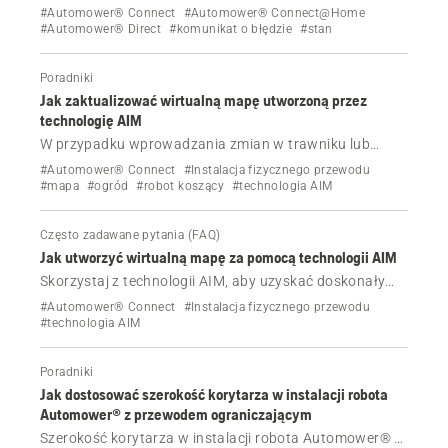
komunikat o błędzie Przewrócona.
#Automower® Connect
#Automower® Connect@Home
#Automower® Direct
#komunikat o błędzie
#stan
Poradniki
Jak zaktualizować wirtualną mapę utworzoną przez
technologię AIM
W przypadku wprowadzania zmian w trawniku lub
instalacji robota Automower® z fizycznym przewodem
#Automower® Connect
#Instalacja fizycznego przewodu
ograniczającym i technologią AIM, można utworzyć
#mapa
#ogród
#robot koszący
#technologia AIM
nową mapę wirtualną. Dowiedz się, jak to zrobić.
Często zadawane pytania (FAQ)
Jak utworzyć wirtualną mapę za pomocą technologii AIM
Skorzystaj z technologii AIM, aby uzyskać doskonały
wgląd w trawnik i kontrolę nad nim i nad robotem
#Automower® Connect
#Instalacja fizycznego przewodu
koszącym Automower® z fizycznym przewodem
#technologia AIM
ograniczającym w czasie rzeczywistym.
Poradniki
Jak dostosować szerokość korytarza w instalacji robota
Automower® z przewodem ograniczającym
Szerokość korytarza w instalacji robota Automower® z