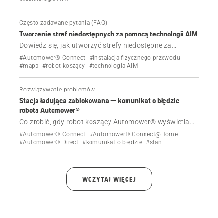
ale nie będzie tak wydajna.
Często zadawane pytania (FAQ)
Tworzenie stref niedostępnych za pomocą technologii AIM
Dowiedz się, jak utworzyć strefy niedostępne za
pomocą technologii AIM w robocie koszącym
#Automower® Connect
#Instalacja fizycznego przewodu
Automower® z fizycznym przewodem ograniczającym.
#mapa
#robot koszący
#technologia AIM
Postępuj zgodnie z naszym szczegółowym
przewodnikiem, aby chronić określone obszary
Rozwiązywanie problemów
trawnika.
Stacja ładująca zablokowana — komunikat o błędzie
robota Automower®
Co zrobić, gdy robot koszący Automower® wyświetla
komunikat o błędzie Stacja ładująca zablokowana.
#Automower® Connect
#Automower® Connect@Home
#Automower® Direct
#komunikat o błędzie
#stan
WCZYTAJ WIĘCEJ