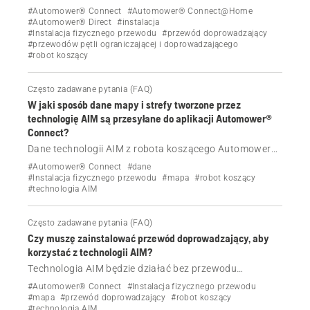
fizycznym przewodem ograniczającym jest regulowana
#Automower® Connect
#Automower® Connect@Home
automatycznie, ale można ją ustawić także ręcznie.
#Automower® Direct
#instalacja
#Instalacja fizycznego przewodu
#przewód doprowadzający
Dowiedz się, jak to zrobić.
#przewodów pętli ograniczającej i doprowadzającego
#robot koszący
Często zadawane pytania (FAQ)
W jaki sposób dane mapy i strefy tworzone przez
technologię AIM są przesyłane do aplikacji Automower®
Connect?
Dane technologii AIM z robota koszącego Automower®
z fizycznym przewodem ograniczającym są wysyłane
#Automower® Connect
#dane
do Automower® Connect za pomocą Wi-Fi lub łączności
#Instalacja fizycznego przewodu
#mapa
#robot koszący
#technologia AIM
komórkowej.
Często zadawane pytania (FAQ)
Czy muszę zainstalować przewód doprowadzający, aby
korzystać z technologii AIM?
Technologia AIM będzie działać bez przewodu
doprowadzającego w instalacji robota koszącego
#Automower® Connect
#Instalacja fizycznego przewodu
Automower® z fizycznym przewodem ograniczającym,
#mapa
#przewód doprowadzający
#robot koszący
#technologia AIM