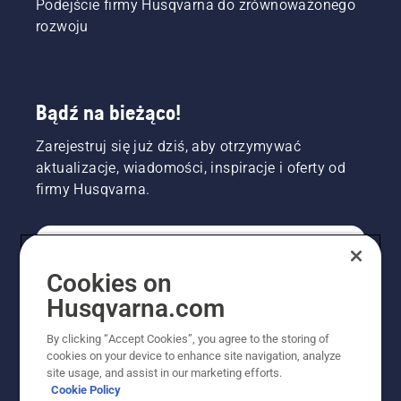
Podejście firmy Husqvarna do zrównoważonego
rozwoju
Bądź na bieżąco!
Zarejestruj się już dziś, aby otrzymywać
aktualizacje, wiadomości, inspiracje i oferty od
firmy Husqvarna.
KONSUMENT
Cookies on
Husqvarna.com
PROFESJONALISTA
By clicking “Accept Cookies”, you agree to the storing of
cookies on your device to enhance site navigation, analyze
site usage, and assist in our marketing efforts.
Cookie Policy